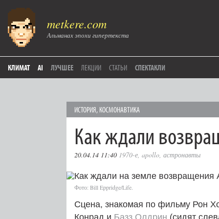
metkere.com
Альманах эпохи гипертекста
КЛИМАТ
AI
ЛУЧШЕЕ
ЛЕКЦИИ
СТАТЬИ
СПЕКТАКЛИ
ИСТОРИЯ
,
КОСМОНАВТИКА
Как ждали возвращ
20.04.14 11:40
1970-е
,
apollo
,
астронавты
Фото: Bill Eppridge/Life.
Сцена, знакомая по фильму Рон Х
Конрад и
Базз Олдрин
(сидят слев