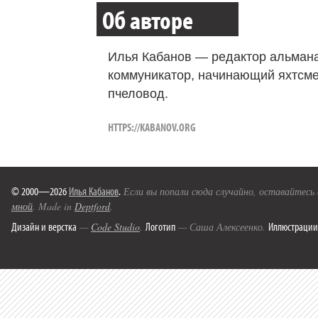
Об авторе
Илья Кабанов — редактор альмана
коммуникатор, начинающий яхтсме
пчеловод.
HTTPS://KABANOV.ORG
© 2000—2026
Илья Кабанов
.
Если вы попали сюда случайно, оставайтесь
мной
. Made in
Deptford
.
Дизайн и верстка
Логотип
Иллюстрации
—
Code Studio
.
— Саша Алексеенко.