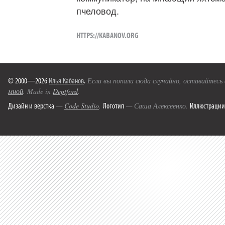
пчеловод.
HTTPS://KABANOV.ORG
© 2000—2026
Илья Кабанов
.
Если вы попали сюда случайно, оставайтесь
мной
. Made in
Deptford
.
Дизайн и верстка
Логотип
Иллюстрации
—
Code Studio
.
— Саша Алексеенко.