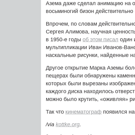
Азема даже сделал анимацию на о
восьминогий бизон действительно
Впрочем, по словам действительн
Сергея Алимова, научная ценност
в 1950‑е годы
об этом писал
один 
мультипликации Иван Иванов-Вано
наскальные рисунки, найденные на
Другое открытие Марка Аземы боле
пещерах были обнаружены каменны
которых были вырезаны изображен
каждого диска находилось отверст
можно было крутить, «оживляя» р
Так что
кинематограф
появился на
/via
kottke.org
.