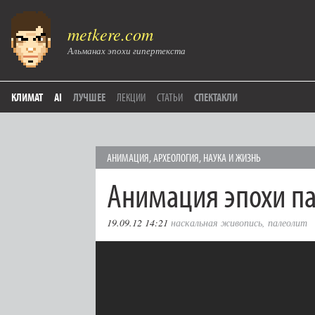
metkere.com
Альманах эпохи гипертекста
КЛИМАТ
AI
ЛУЧШЕЕ
ЛЕКЦИИ
СТАТЬИ
СПЕКТАКЛИ
АНИМАЦИЯ
,
АРХЕОЛОГИЯ
,
НАУКА И ЖИЗНЬ
Анимация эпохи п
19.09.12 14:21
наскальная живопись
,
палеолит