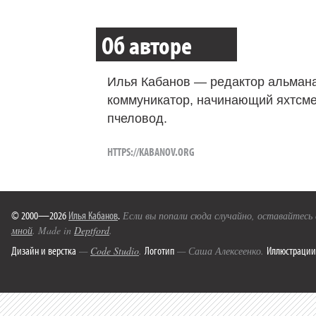
Об авторе
Илья Кабанов — редактор альмана
коммуникатор, начинающий яхтсме
пчеловод.
HTTPS://KABANOV.ORG
© 2000—2026
Илья Кабанов
.
Если вы попали сюда случайно, оставайтесь
мной
. Made in
Deptford
.
Дизайн и верстка
Логотип
Иллюстрации
—
Code Studio
.
— Саша Алексеенко.