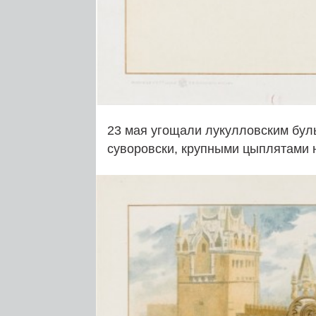
23 мая угощали лукулловским бул
суворовски, крупными цыплятами 