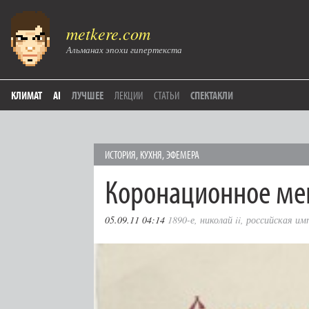
metkere.com
Альманах эпохи гипертекста
КЛИМАТ
AI
ЛУЧШЕЕ
ЛЕКЦИИ
СТАТЬИ
СПЕКТАКЛИ
ИСТОРИЯ
,
КУХНЯ
,
ЭФЕМЕРА
Коронационное ме
05.09.11 04:14
1890-е
,
николай ii
,
российская им