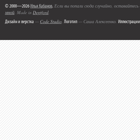
© 2000—2026
Илья Кабанов
.
Если вы попали сюда случайно, оставайтесь
мной
. Made in
Deptford
.
Дизайн и верстка
Логотип
Иллюстрации
—
Code Studio
.
— Саша Алексеенко.