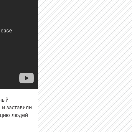
ьный
 и заставили
акцию людей