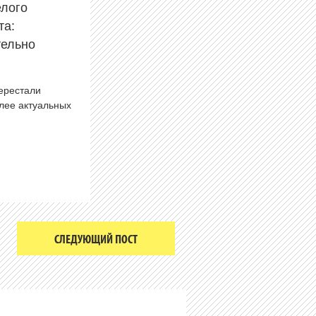
елого
та:
тельно
перестали
олее актуальных
СЛЕДУЮЩИЙ ПОСТ