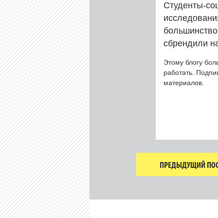
Студенты-соц
исследования
большинство 
сбрендили н
Этому блогу бол
работать. Подп
материалов.
ПРЕДЫДУЩИЙ ПОС