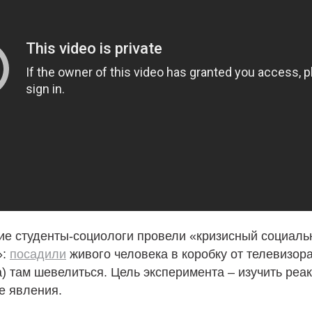
ие студенты-социологи провели «кризисный социал
»:
посадили
живого человека в коробку от телевизора
а) там шевелиться. Цель эксперимента – изучить ре
е явления.