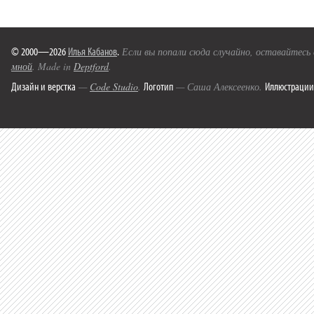
© 2000—2026
Илья Кабанов
.
Если вы попали сюда случайно, оставайтесь
мной
. Made in
Deptford
.
Дизайн и верстка
Логотип
Иллюстрации
—
Code Studio
.
— Саша Алексеенко.