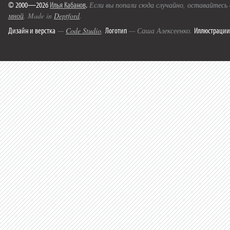
© 2000—2026
Илья Кабанов
.
Если вы попали сюда случайно, оставайтесь
мной
. Made in
Deptford
.
Дизайн и верстка
Логотип
Иллюстрации
—
Code Studio
.
— Саша Алексеенко.