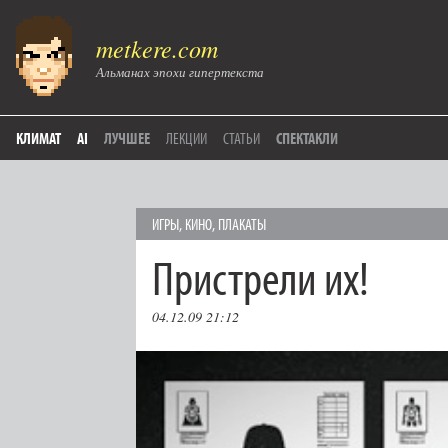
metkere.com
Альманах эпохи гипертекста
КЛИМАТ
AI
ЛУЧШЕЕ
ЛЕКЦИИ
СТАТЬИ
СПЕКТАКЛИ
ИГРЫ
,
КИНО
,
ПЛАКАТЫ
Пристрели их!
04.12.09 21:12