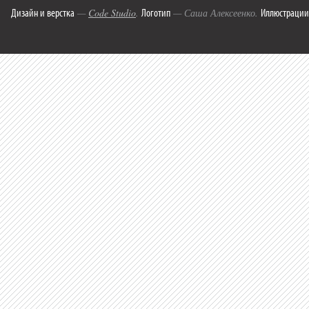
Дизайн и верстка
Логотип
Иллюстрации
—
Code Studio
.
— Саша Алексеенко.