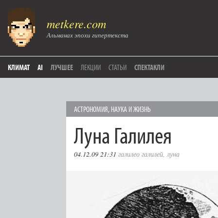
metkere.com
Альманах эпохи гипертекста
КЛИМАТ
AI
ЛУЧШЕЕ
ЛЕКЦИИ
СТАТЬИ
СПЕКТАКЛИ
АСТРОНОМИЯ
,
НАУКА И ЖИЗНЬ
Луна Галилея
04.12.09 21:31
галилео галилей
,
луна