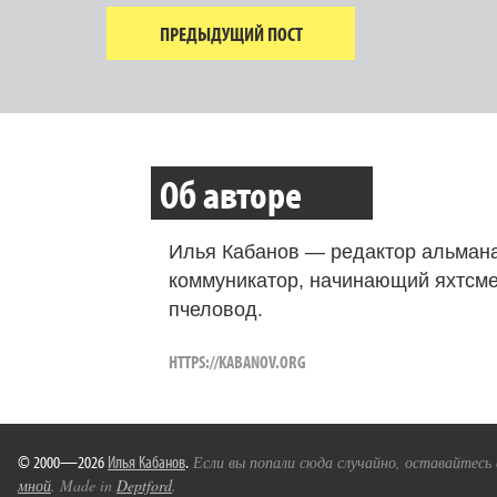
ПРЕДЫДУЩИЙ ПОСТ
Об авторе
Илья Кабанов — редактор альмана
коммуникатор, начинающий яхтсме
пчеловод.
HTTPS://KABANOV.ORG
© 2000—2026
Илья Кабанов
.
Если вы попали сюда случайно, оставайтесь
мной
. Made in
Deptford
.