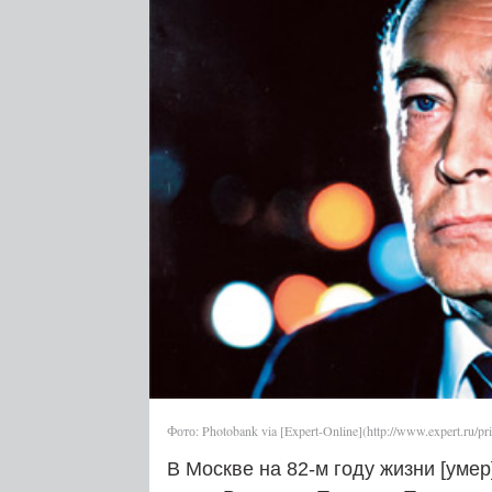
Фото: Photobank via [Expert-Online](http://www.expert.ru/pri
В Москве на 82‑м году жизни [умер](