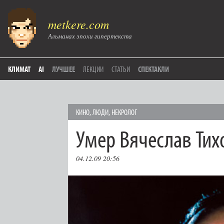
metkere.com
Альманах эпохи гипертекста
КЛИМАТ
AI
ЛУЧШЕЕ
ЛЕКЦИИ
СТАТЬИ
СПЕКТАКЛИ
КИНО
,
ЛЮДИ
,
НЕКРОЛОГ
Умер Вячеслав Тих
04.12.09 20:56