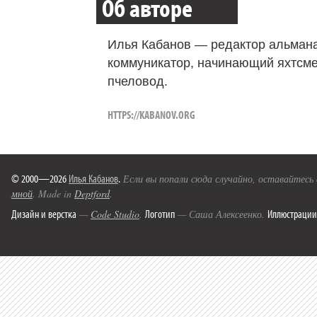
Об авторе
Илья Кабанов — редактор альмана
коммуникатор, начинающий яхтсме
пчеловод.
HTTPS://KABANOV.ORG
© 2000—2026
Илья Кабанов
.
Если вы попали сюда случайно, оставайтесь
мной
. Made in
Deptford
.
Дизайн и верстка
Логотип
Иллюстрации
—
Code Studio
.
— Саша Алексеенко.