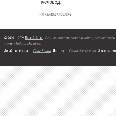
пчеловод.
HTTPS://KABANOV.ORG
© 2000—2026
Илья Кабанов
.
Если вы попали сюда случайно, оставайтесь
мной
. Made in
Deptford
.
Дизайн и верстка
Логотип
Иллюстрации
—
Code Studio
.
— Саша Алексеенко.