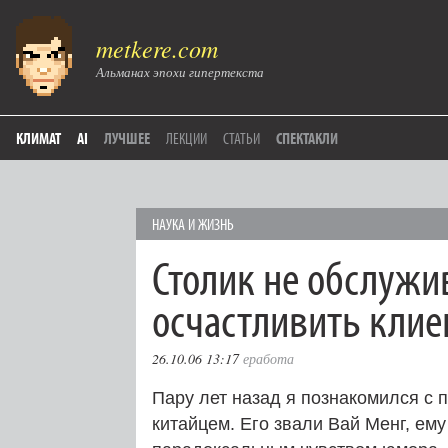
metkere.com
Альманах эпохи гипертекста
КЛИМАТ
AI
ЛУЧШЕЕ
ЛЕКЦИИ
СТАТЬИ
СПЕКТАКЛИ
НАУКА И ЖИЗНЬ
Столик не обслужи
осчастливить клие
26.10.06 13:17
еработа
Пару лет назад я познакомился с 
китайцем. Его звали Вай Менг, ему