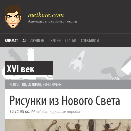
metkere.com
Альманах эпохи гипертекста
КЛИМАТ
AI
ЛУЧШЕЕ
ЛЕКЦИИ
СТАТЬИ
СПЕКТАКЛИ
XVI век
ИСКУССТВО
,
ИСТОРИЯ
,
ЭТНОГРАФИЯ
Рисунки из Нового Света
19.12.08 00:34
xvi век
,
коренные народы