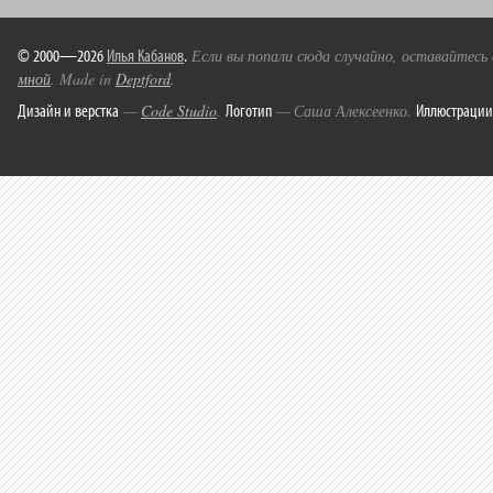
© 2000—2026
Илья Кабанов
.
Если вы попали сюда случайно, оставайтесь
мной
. Made in
Deptford
.
Дизайн и верстка
Логотип
Иллюстрации
—
Code Studio
.
— Саша Алексеенко.