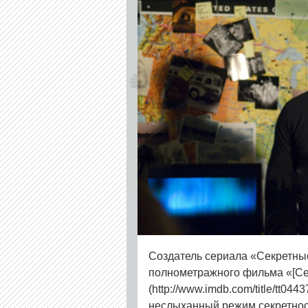
Создатель сериала «Секретны
полнометражного фильма «[Се
(http://www.imdb.com/title/tt04
неслыханный режим секретнос