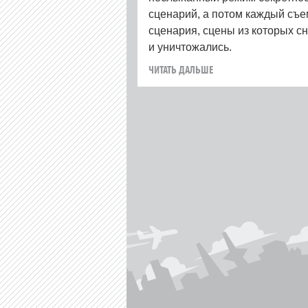
сценарий, а потом каждый съе
сценария, сцены из которых с
и уничтожались.
ЧИТАТЬ ДАЛЬШЕ