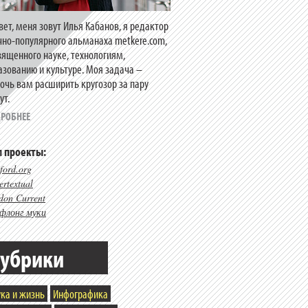
вет, меня зовут Илья Кабанов, я редактор
чно-популярного альманаха metkere.com,
вященного науке, технологиям,
азованию и культуре. Моя задача –
очь вам расширить кругозор за пару
ут.
РОБНЕЕ
 проекты:
ford.org
rtextual
don Current
флонг муки
убрики
ка и жизнь
Инфографика