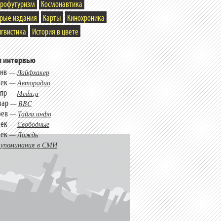
трофутуризм
Космонавтика
арые издания
Карты
Кинохроника
гвистика
История в цвете
 интервью
янв
—
Лайфхакер
дек
—
Авторадио
апр
—
Meduza
мар
—
BBC
фев
—
Тайга.инфо
дек
—
Свободные
дек
—
Дождь
 упоминания в СМИ