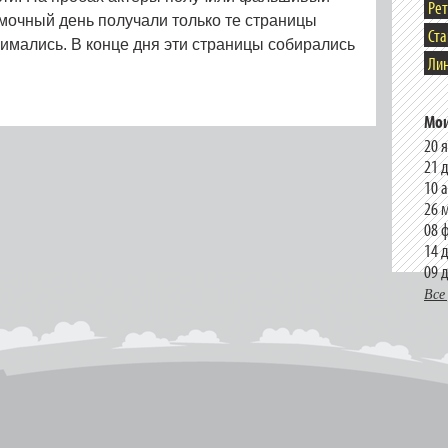
Ре
мочный день получали только те страницы
Ст
нимались. В конце дня эти страницы собирались
Лин
Мои
20 
21 
10 
26 
08 
14 
09 
Все