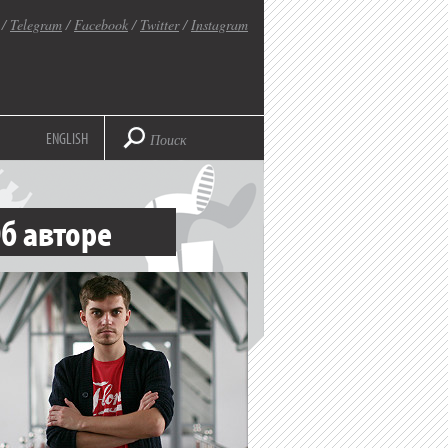
/
Telegram
/
Facebook
/
Twitter
/
Instagram
ENGLISH
б авторе