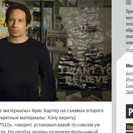
При
нау
пос
обр
пом
мин
ПОД
Мои
dept
Hype
Lon
Лай
Р
е материалы» Крис Картер на съемках второго
кретные материалы: Хочу верить]
43701/)», говорят, установил какой-то совсем уж
Нау
ти. На пробах актеры получили фальшивый