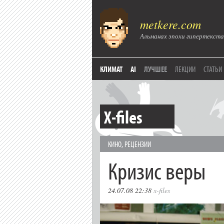
metkere.com
Альманах эпохи гипертекста
КЛИМАТ
AI
ЛУЧШЕЕ
ЛЕКЦИИ
СТАТЬИ
X-files
КИНО
,
РЕЦЕНЗИИ
Кризис веры
24.07.08 22:38
x-files