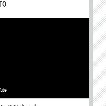
го
 теннисисты [начнут]