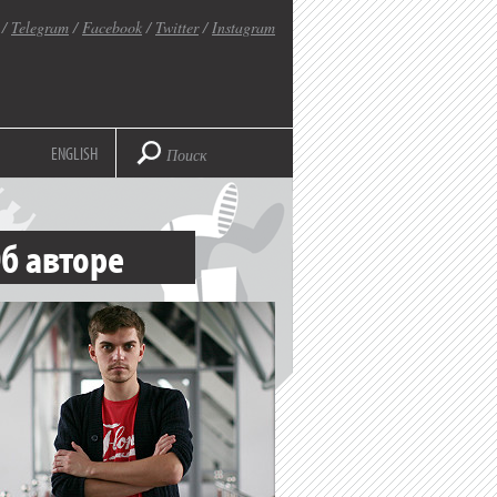
/
Telegram
/
Facebook
/
Twitter
/
Instagram
ENGLISH
б авторе