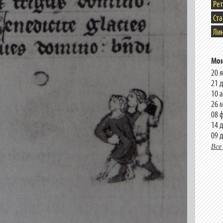
Ре
Ст
Лин
Мои
20 
21 
10 
26 
08 
14 
09 
Все