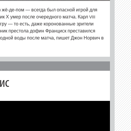
з жё-де-пом — всегда был опасной игрой для
к X умер после очередного матча. Карл
VIII
гру — то есть, даже коронованные зрители
дник престола дофин Франциск преставился
олодной воды после матча, пишет Джон Норвич в
ис