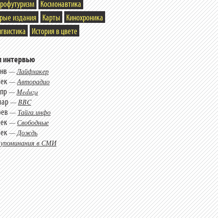
трофутуризм
Космонавтика
арые издания
Карты
Кинохроника
гвистика
История в цвете
 интервью
янв
—
Лайфхакер
дек
—
Авторадио
апр
—
Meduza
мар
—
BBC
фев
—
Тайга.инфо
дек
—
Свободные
дек
—
Дождь
 упоминания в СМИ