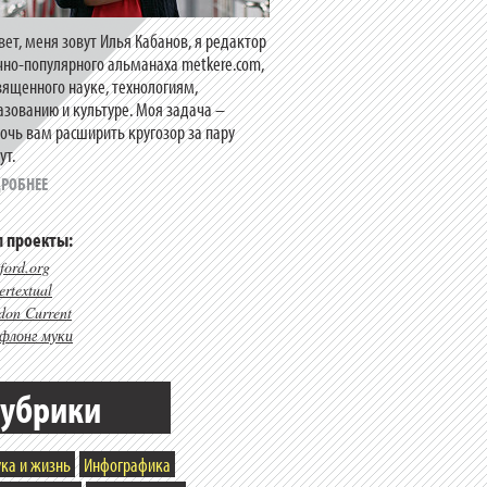
вет, меня зовут Илья Кабанов, я редактор
чно-популярного альманаха metkere.com,
вященного науке, технологиям,
азованию и культуре. Моя задача –
очь вам расширить кругозор за пару
ут.
РОБНЕЕ
 проекты:
ford.org
rtextual
don Current
флонг муки
убрики
ка и жизнь
Инфографика