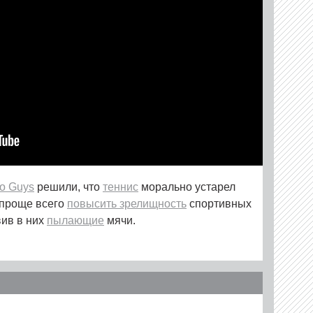
o Guys
решили, что
теннис
морально устарел
 проще всего
повысить зрелищность
спортивных
вив в них
пылающие
мячи.