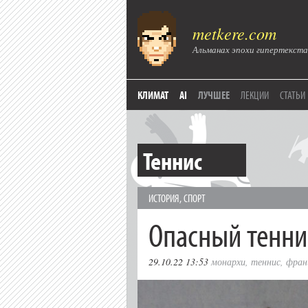
metkere.com
Альманах эпохи гипертекста
КЛИМАТ
AI
ЛУЧШЕЕ
ЛЕКЦИИ
СТАТЬИ
Теннис
ИСТОРИЯ
,
СПОРТ
Опасный тенни
29.10.22 13:53
монархи
,
теннис
,
фран