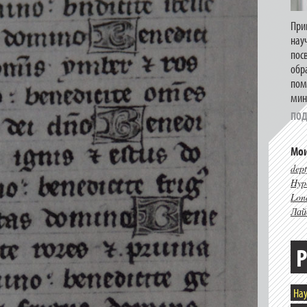
При
нау
пос
обр
пом
мин
ПОД
Мои
dept
Hype
Lon
Лай
Р
Нау