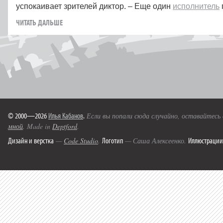
успокаивает зрителей диктор. – Еще один
исполнитель
ЧИТАТЬ ДАЛЬШЕ
© 2000—2026
Илья Кабанов
.
Если вы попали сюда случайно, оставайтесь
мной
. Made in
Deptford
.
Дизайн и верстка
Логотип
Иллюстрации
—
Code Studio
.
— Саша Алексеенко.