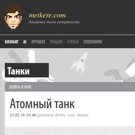
metkere.com
Альманах эпохи гипертекста
КЛИМАТ
AI
ЛУЧШЕЕ
ЛЕКЦИИ
СТАТЬИ
СПЕКТАКЛИ
Танки
ВОЙНА И МИР
Атомный танк
23.02.16 10:46
атомный флот
,
сша
,
танки