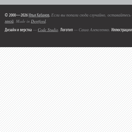
© 2000—2026
Илья Кабанов
.
Если вы попали сюда случайно, оставайтесь
мной
. Made in
Deptford
.
Дизайн и верстка
Логотип
Иллюстрации
—
Code Studio
.
— Саша Алексеенко.