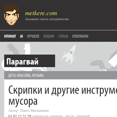
metkere.com
Альманах эпохи гипертекста
КЛИМАТ
AI
ЛУЧШЕЕ
ЛЕКЦИИ
СТАТЬИ
СПЕКТАКЛИ
Парагвай
ДЕТИ
,
КЛАССИКА
,
МУЗЫКА
Скрипки и другие инструм
мусора
Автор: Павел Мыльников
01.02.13 21:59
латинская америка
,
мусор
,
парагвай