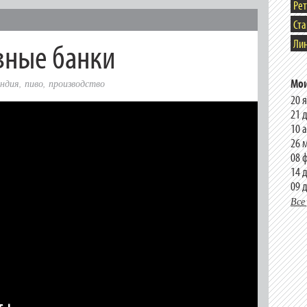
Ре
Ст
вные банки
Лин
Мои
андия
,
пиво
,
производство
20 
21 
10 
26 
08 
14 
09 
Все