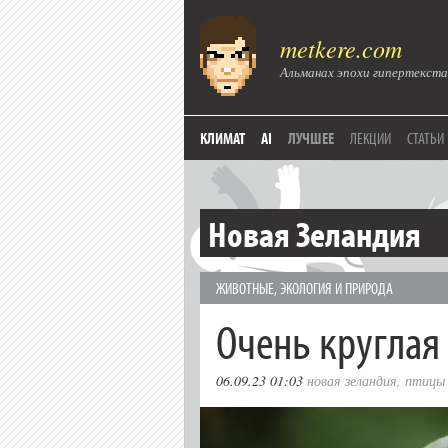
metkere.com
Альманах эпохи гипертекста
КЛИМАТ
AI
ЛУЧШЕЕ
ЛЕКЦИИ
СТАТЬИ
Новая Зеландия
ЖИВОТНЫЕ
,
ЭКОЛОГИЯ И ПРИРОДА
Очень круглая
06.09.23 01:03
новая зеландия
,
птицы