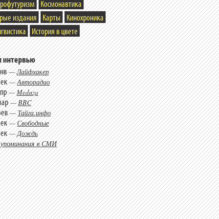
трофутуризм
Космонавтика
арые издания
Карты
Кинохроника
гвистика
История в цвете
 интервью
янв
—
Лайфхакер
дек
—
Авторадио
апр
—
Meduza
мар
—
BBC
фев
—
Тайга.инфо
дек
—
Свободные
дек
—
Дождь
 упоминания в СМИ