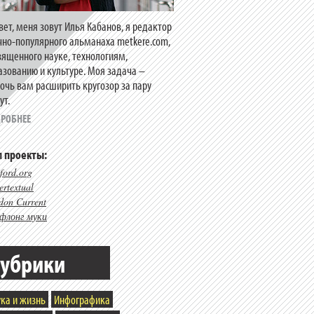
вет, меня зовут Илья Кабанов, я редактор
чно-популярного альманаха metkere.com,
вященного науке, технологиям,
азованию и культуре. Моя задача –
очь вам расширить кругозор за пару
ут.
РОБНЕЕ
 проекты:
ford.org
rtextual
don Current
флонг муки
убрики
ка и жизнь
Инфографика