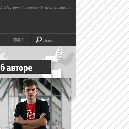
/
Telegram
/
Facebook
/
Twitter
/
Instagram
ENGLISH
б авторе