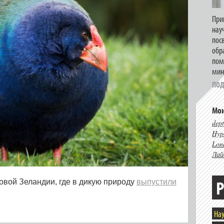
При
нау
пос
обр
пом
мин
ПОД
Мои
dept
Hype
Lon
Лай
Р
вой Зеландии, где в дикую природу
выпустили
Нау