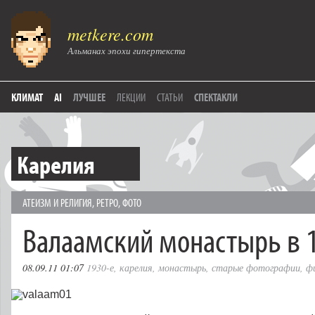
metkere.com
Альманах эпохи гипертекста
КЛИМАТ
AI
ЛУЧШЕЕ
ЛЕКЦИИ
СТАТЬИ
СПЕКТАКЛИ
Карелия
АТЕИЗМ И РЕЛИГИЯ
,
РЕТРО
,
ФОТО
Валаамский монастырь в 1
08.09.11 01:07
1930-е
,
карелия
,
монастырь
,
старые фотографии
,
ф