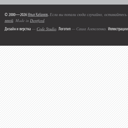
© 2000—2026
Илья Кабанов
.
Если вы попали сюда случайно, оставайтесь
мной
. Made in
Deptford
.
Дизайн и верстка
Логотип
Иллюстрации
—
Code Studio
.
— Саша Алексеенко.