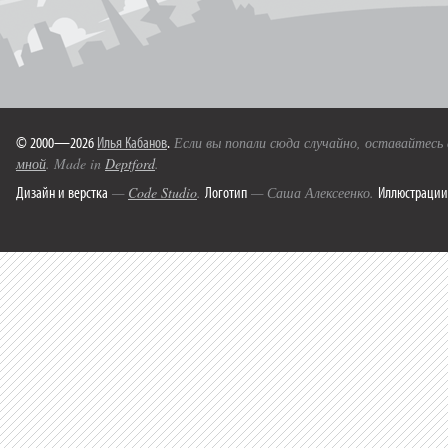
© 2000—2026
Илья Кабанов
.
Если вы попали сюда случайно, оставайтесь
мной
. Made in
Deptford
.
Дизайн и верстка
Логотип
Иллюстрации
—
Code Studio
.
— Саша Алексеенко.