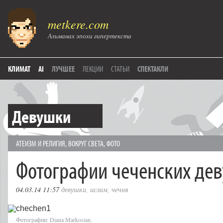
metkere.com
Альманах эпохи гипертекста
КЛИМАТ
AI
ЛУЧШЕЕ
ЛЕКЦИИ
СТАТЬИ
СПЕКТАКЛИ
Девушки
АТЕИЗМ И РЕЛИГИЯ
,
ВОКРУГ СВЕТА
,
ФОТО
Фотографии чеченских де
04.03.14 11:57
девушки
,
ислам
,
чечня
Фотографии: Diana Markosian.