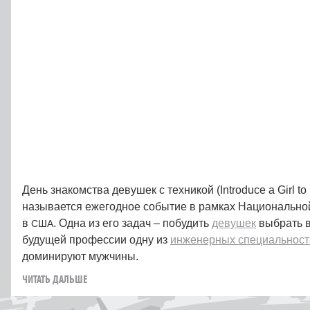
День знакомства девушек с техникой (Introduce a Girl to
называется ежегодное событие в рамках Национально
в
. Одна из его задач – побудить
девушек
выбрать в
США
будущей профессии одну из
инженерных специальност
доминируют мужчины.
ЧИТАТЬ ДАЛЬШЕ