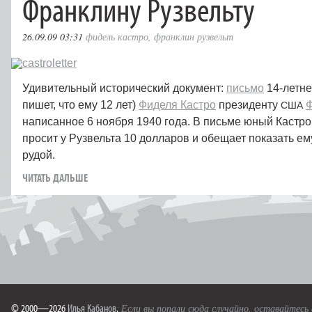
Франклину Рузвельту
26.09.09 03:31
фидель кастро
,
франклин рузвельт
Удивительный исторический документ:
письмо
14-летнег
пишет, что ему 12 лет)
Фиделя Кастро
президенту
Ф
США
написанное 6 ноября 1940 года. В письме юный Кастро
просит у Рузвельта 10 долларов и обещает показать е
рудой.
ЧИТАТЬ ДАЛЬШЕ
© 2000—2026
Илья Кабанов
.
Если вы попали сюда случайно, оставайтесь