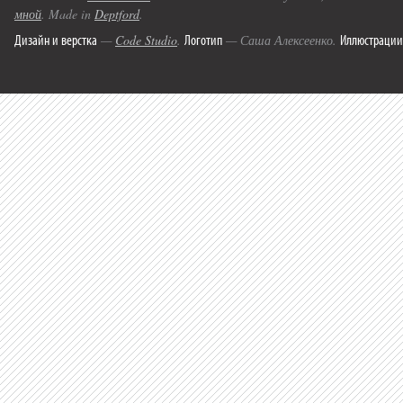
мной
. Made in
Deptford
.
Дизайн и верстка
Логотип
Иллюстрации
—
Code Studio
.
— Саша Алексеенко.