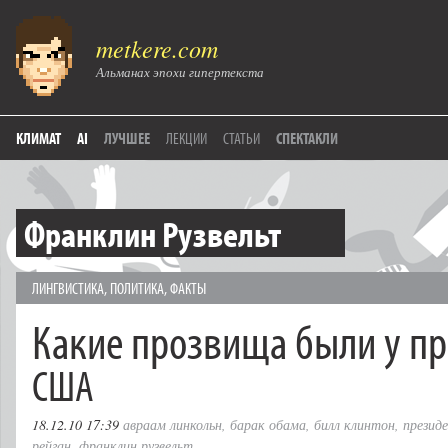
metkere.com
Альманах эпохи гипертекста
КЛИМАТ
AI
ЛУЧШЕЕ
ЛЕКЦИИ
СТАТЬИ
СПЕКТАКЛИ
Франклин Рузвельт
ЛИНГВИСТИКА
,
ПОЛИТИКА
,
ФАКТЫ
Какие прозвища были у п
США
18.12.10 17:39
авраам линкольн
,
барак обама
,
билл клинтон
,
презид
рейган
,
франклин рузвельт