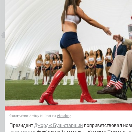
Фотографии: Smiley N. Pool via
Photoblog
.
Президент
Джордж Буш-старший
поприветствовал но