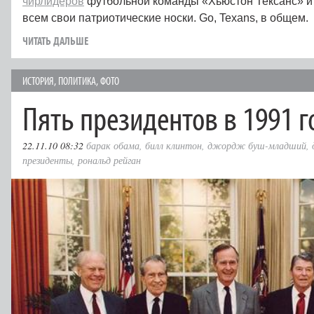
чирлидеров
футбольной команды «Хьюстон Тексанс» и
всем свои патриотические носки. Go, Texans, в общем.
ЧИТАТЬ ДАЛЬШЕ
ИСТОРИЯ
,
ПОЛИТИКА
,
ФОТО
Пять президентов в 1991 г
22.11.10 08:32
барак обама
,
билл клинтон
,
джордж буш-младший
,
президенты
,
рональд рейган