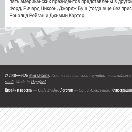
пять американских президентов представлены в друго
Форд, Ричард Никсон, Джордж Буш (тогда еще без прис
Рональд Рейган и Джимми Картер.
© 2000—2026
Илья Кабанов
.
Если вы попали сюда случайно, оставайтесь
мной
. Made in
Deptford
.
Дизайн и верстка
Логотип
Иллюстрации
—
Code Studio
.
— Саша Алексеенко.