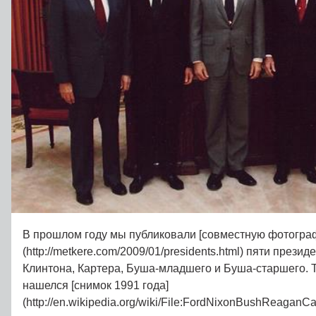
В прошлом году мы публиковали [совместную фотогра
(http://metkere.com/2009/01/presidents.html) пяти прези
Клинтона, Картера, Буша-младшего и Буша-старшего. Т
нашелся [снимок 1991 года]
(http://en.wikipedia.org/wiki/File:FordNixonBushReaganCar