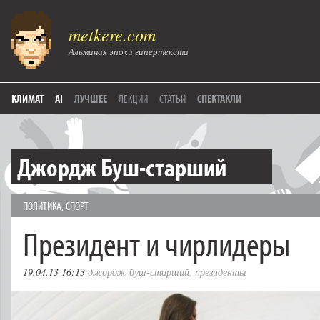
metkere.com
Альманах эпохи гипертекста
КЛИМАТ
AI
ЛУЧШЕЕ
ЛЕКЦИИ
СТАТЬИ
СПЕКТАКЛИ
Джордж Буш-старший
ПОЛИТИКА
,
СПОРТ
Президент и чирлидеры
19.04.13 16:13
джордж буш-старший
,
президенты