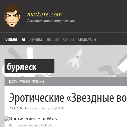
metkere.com
Альманах эпохи гипертекста
КЛИМАТ
AI
ЛУЧШЕЕ
ЛЕКЦИИ
СТАТЬИ
СПЕКТАКЛИ
бурлеск
КИНО
,
КУЛЬТЫ
,
ЭРОТИКА
Эротические «Звездные в
15.01.10 18:11
star wars
,
бурлеск
Фотографии: Shannon Cottrell.