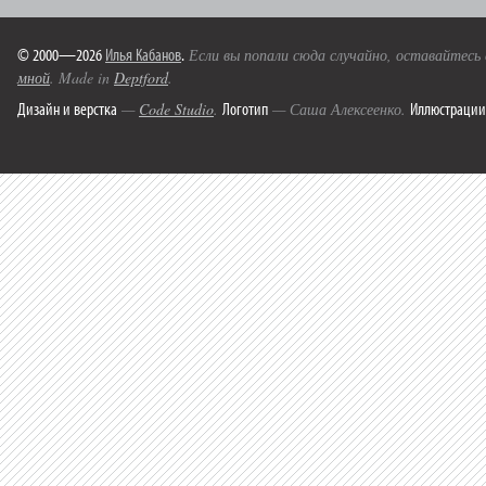
© 2000—2026
Илья Кабанов
.
Если вы попали сюда случайно, оставайтесь
мной
. Made in
Deptford
.
Дизайн и верстка
Логотип
Иллюстрации
—
Code Studio
.
— Саша Алексеенко.