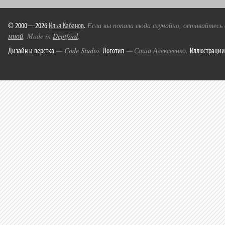
© 2000—2026
Илья Кабанов
.
Если вы попали сюда случайно, оставайтесь
мной
. Made in
Deptford
.
Дизайн и верстка
Логотип
Иллюстрации
—
Code Studio
.
— Саша Алексеенко.