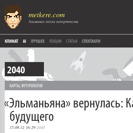
metkere.com
Альманах эпохи гипертекста
КЛИМАТ
AI
ЛУЧШЕЕ
ЛЕКЦИИ
СТАТЬИ
СПЕКТАКЛИ
2040
КАРТЫ
,
ФУТУРОЛОГИЯ
«
Эльманьяна» вернулась: К
будущего
15.08.12 16:29
2040