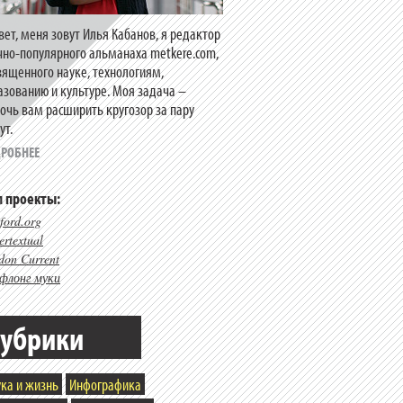
вет, меня зовут Илья Кабанов, я редактор
чно-популярного альманаха metkere.com,
вященного науке, технологиям,
азованию и культуре. Моя задача –
очь вам расширить кругозор за пару
ут.
РОБНЕЕ
 проекты:
ford.org
rtextual
don Current
флонг муки
убрики
ка и жизнь
Инфографика