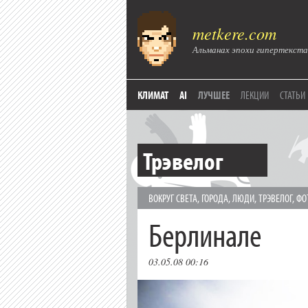
metkere.com
Альманах эпохи гипертекста
КЛИМАТ
AI
ЛУЧШЕЕ
ЛЕКЦИИ
СТАТЬИ
Трэвелог
ВОКРУГ СВЕТА
,
ГОРОДА
,
ЛЮДИ
,
ТРЭВЕЛОГ
,
ФО
Берлинале
03.05.08 00:16