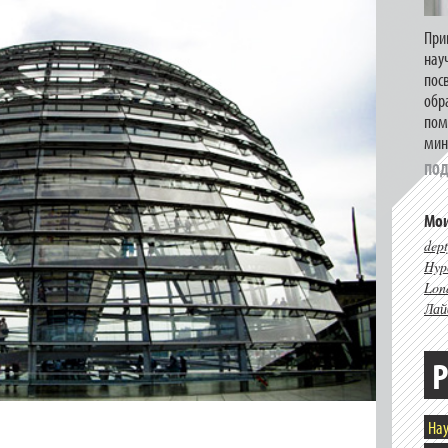
При
нау
пос
обр
пом
мин
ПОД
Мои
dept
Hype
Lon
Лай
Р
Нау