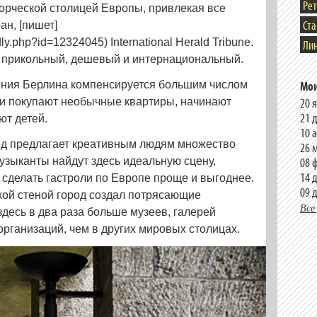
Ре
орческой столицей Европы, привлекая все
Ст
ан, [пишет]
ndly.php?id=12324045) International Herald Tribune.
Лин
он прикольный, дешевый и интернациональный.
Мои
ния Берлина компенсируется большим числом
20 
и покупают необычные квартиры, начинают
21 
ют детей.
10 
од предлагает креативным людям множество
26 
08 
узыканты найдут здесь идеальную сцену,
14 
сделать гастроли по Европе проще и выгоднее.
09 
кой стеной город создал потрясающие
Все
здесь в два раза больше музеев, галерей
рганизаций, чем в других мировых столицах.