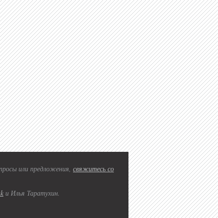
вопросы или предложения,
свяжитесь со
2k
и Илья Таратухин.