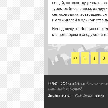
вещей, потихоньку уезжают за
туристов (в основном, из друг
снимков замка, возвращаются
и его жителей в одиночестве 
Неподалеку от Шверина находи
мы поговорим в следующем вы
1
2
3
<<
© 2000—2026
Илья Кабанов
.
Если вы попали
мной
. Made in
Deptford
.
Дизайн и верстка
Логотип
—
Code Studio
.
— 