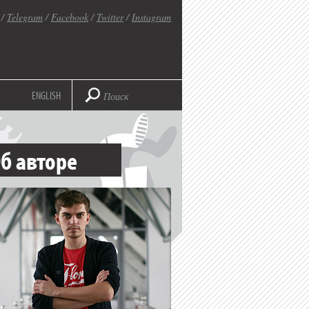
/
Telegram
/
Facebook
/
Twitter
/
Instagram
ENGLISH
б авторе