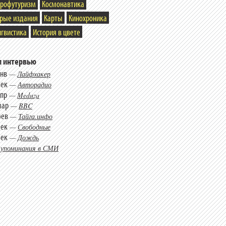
трофутуризм
Космонавтика
арые издания
Карты
Кинохроника
гвистика
История в цвете
 интервью
янв
—
Лайфхакер
дек
—
Авторадио
апр
—
Meduza
мар
—
BBC
фев
—
Тайга.инфо
дек
—
Свободные
дек
—
Дождь
 упоминания в СМИ