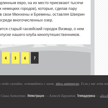
 длинным евро, на их место приезжают тысячи
их немецких городов), которые, сделав пару
 в свои Мюнхены и Бремены, оставляя Шверин
посреди многочисленных озер.
тся старый ганзейский городок Визмар, о нем
пуске нашего клуба кинопутешественников.
4
5
6
7
 сюда случайно, оставайтесь с нами,
здесь интересно
. Если у вас есть 
Иллюстрации
Техподдержка
Саша Алексеенко.
— Алексей Бархатов.
—
alice