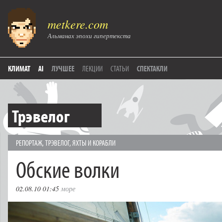
metkere.com
Альманах эпохи гипертекста
КЛИМАТ
AI
ЛУЧШЕЕ
ЛЕКЦИИ
СТАТЬИ
СПЕКТАКЛИ
Трэвелог
РЕПОРТАЖ
,
ТРЭВЕЛОГ
,
ЯХТЫ И КОРАБЛИ
Обские волки
02.08.10 01:45
море