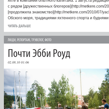
яхте в компании опытного капитана. 1 августа редакци
с рядом [дружественных блогеров](http://metkere.com/20
[продолжила знакомство](http://metkere.com/2010/07/yac
Обского моря, традициями яхтенного спорта и буднями
ЧИТАТЬ ДАЛЬШЕ
ЛЮДИ
,
РЕПОРТАЖ
,
ТРЭВЕЛОГ
,
ФОТО
Почти Эбби Роуд
02.08.10 01:06