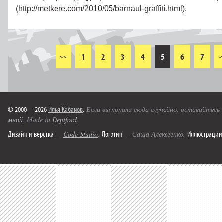
(http://metkere.com/2010/05/barnaul-graffiti.html).
1
2
3
4
5
6
7
<<
>
© 2000—2026
Илья Кабанов
.
Если вы попали сюда случайно, оставайтесь
мной
. Made in
Deptford
.
Дизайн и верстка
Логотип
Иллюстрации
—
Code Studio
.
— Саша Алексеенко.