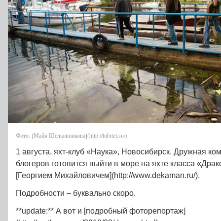
Фото: [Майя Шелковникова](http://lubitel.su/).
1 августа, яхт-клуб «Наука», Новосибирск. Дружная к
блогеров готовится выйти в море на яхте класса «Драк
[Георгием Михайловичем](http://www.dekaman.ru/).
Подробности – буквально скоро.
**update:** А вот и [подробный фоторепортаж]