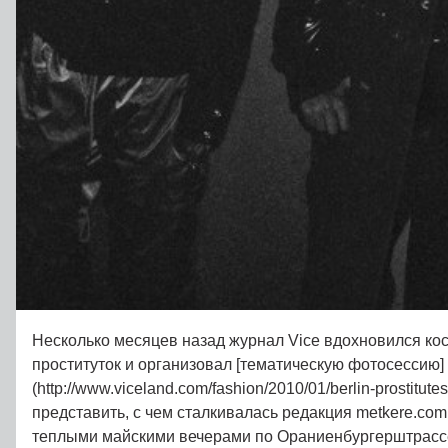
Несколько месяцев назад журнал Vice вдохновился ко
проституток и организовал [тематическую фотосессию]
(http://www.viceland.com/fashion/2010/01/berlin-prostitutes
представить, с чем сталкивалась редакция metkere.com
теплыми майскими вечерами по Ораниенбургерштрассе