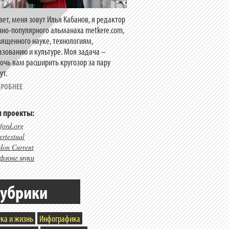
вет, меня зовут Илья Кабанов, я редактор
чно-популярного альманаха metkere.com,
вященного науке, технологиям,
азованию и культуре. Моя задача –
очь вам расширить кругозор за пару
ут.
РОБНЕЕ
 проекты:
ford.org
rtextual
don Current
флонг муки
убрики
ка и жизнь
Инфографика