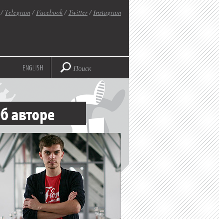
/
Telegram
/
Facebook
/
Twitter
/
Instagram
ENGLISH
б авторе