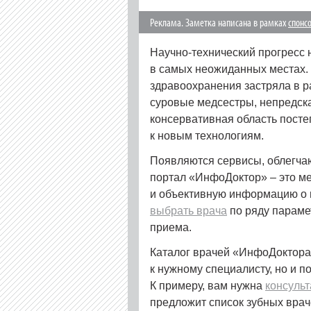
Реклама. Заметка написана в рамках
спонс
Научно-технический прогресс 
в самых неожиданных местах. 
здравоохранения застряла в р
суровые медсестры, непредска
консервативная область посте
к новым технологиям.
Появляются сервисы, облегча
портал «ИнфоДоктор» – это м
и объективную информацию о 
выбрать врача
по ряду параме
приема.
Каталог врачей «ИнфоДоктора»
к нужному специалисту, но и п
К примеру, вам нужна
консульт
предложит список зубных врач