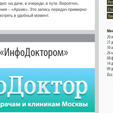
Ре
но: на даче, в очереди, в пути. Вероятно,
Ст
ния – «Архив». Это запись передач примерно
Лин
отреть в удобный момент.
Мои
20 
21 
с «ИнфоДоктором»
10 
26 
08 
14 
09 
Все