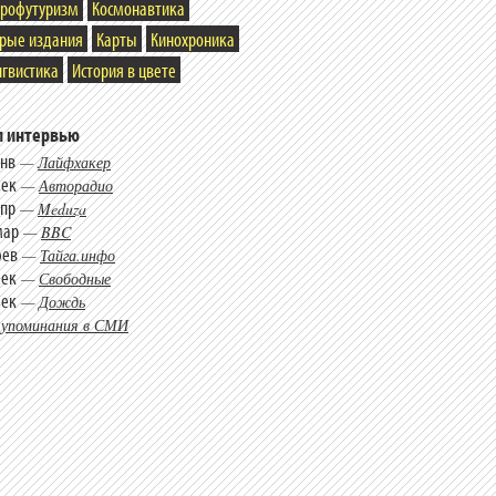
трофутуризм
Космонавтика
арые издания
Карты
Кинохроника
гвистика
История в цвете
 интервью
янв
—
Лайфхакер
дек
—
Авторадио
апр
—
Meduza
мар
—
BBC
фев
—
Тайга.инфо
дек
—
Свободные
дек
—
Дождь
 упоминания в СМИ