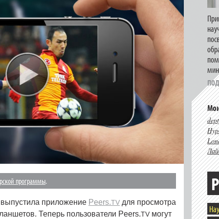
При
нау
пос
обр
пом
мин
ПОД
Мои
dept
Hype
Lon
Лай
Р
орской программы
.
» выпустила приложение
Peers.
для просмотра
TV
Нау
ланшетов. Теперь пользователи Peers.
могут
TV