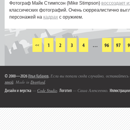
Фотограф Майк Стимпсон (Mike Stimpson)
воссоздает и
классических фотографий. Очень сюрреалистично выг
персонажей на
кадрах
с оружием.
1
2
3
4
…
96
97
9
<<
© 2000—2026
Илья Кабанов
.
Если вы попали сюда случайно, оставайтесь
мной
. Made in
Deptford
.
Дизайн и верстка
Логотип
Иллюстрации
—
Code Studio
.
— Саша Алексеенко.