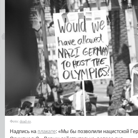
Фото:
dead-ro
.
Надпись на
плакате
: «Мы бы позволили нацистской Ге