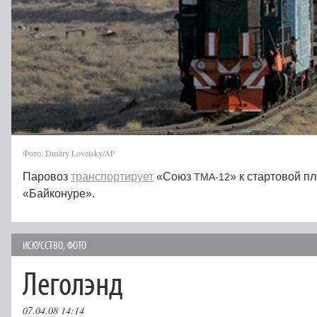
Фото: Dmitry Lovetsky/
AP
Паровоз
транспортирует
«Союз
» к стартовой п
TMA-12
«Байконуре».
ИСКУССТВО
,
ФОТО
Леголэнд
07.04.08 14:14