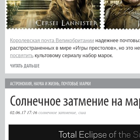
Королевская почта Великобритании
надежнее почтовых
распространенных в мире «Игры престолов», но это н
посвятить
культовому сериалу набор марок.
ЧИТАТЬ ДАЛЬШЕ
АСТРОНОМИЯ
,
НАУКА И ЖИЗНЬ
,
ПОЧТОВЫЕ МАРКИ
Солнечное затмение на ма
02.06.17 17:16
солнечное затмение
,
сша