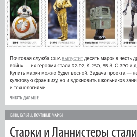
Почтовая служба
выпустит
десять марок в честь 
США
войн» — их героями стали
, K‑
,
‑8, C‑
и д
R2-D2
2SO
BB
3PO
Купить марки можно будет весной. Задача проекта — н
культовую франшизу, но и вдохновить школьников зани
и технологиями.
ЧИТАТЬ ДАЛЬШЕ
КИНО
,
КУЛЬТЫ
,
ПОЧТОВЫЕ МАРКИ
Старки и Ланнистеры стал