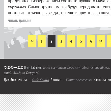
представлен изображением соответствующего мяча, а 
круглыми
. Самое крутое: марки будут передавать текст
не только отлично выглядят, но еще и приятны на ощуп
ЧИТАТЬ ДАЛЬШЕ
1
2
3
4
5
6
<<
>>
© 2000—2026
Илья Кабанов
.
Если вы попали сюда случайно, оставайтесь
мной
. Made in
Deptford
.
Дизайн и верстка
Логотип
Иллюстрации
—
Code Studio
.
— Саша Алексеенко.