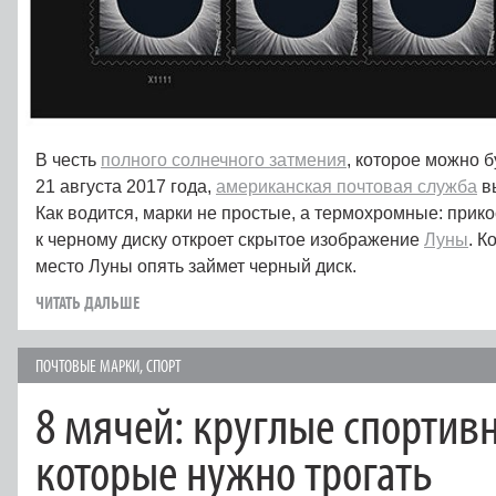
В честь
полного солнечного затмения
, которое можно 
21 августа 2017 года,
американская почтовая служба
в
Как водится, марки не простые, а термохромные: прик
к черному диску откроет скрытое изображение
Луны
. К
место Луны опять займет черный диск.
ЧИТАТЬ ДАЛЬШЕ
ПОЧТОВЫЕ МАРКИ
,
СПОРТ
8 мячей: круглые спортив
которые нужно трогать