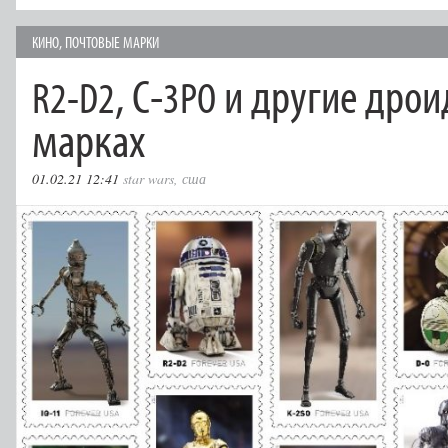
КИНО
,
ПОЧТОВЫЕ МАРКИ
, C‑
и другие дрои
R2-D2
3PO
марках
01.02.21 12:41
star wars
,
сша