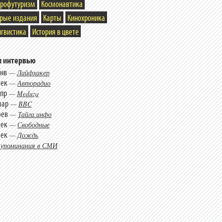
трофутуризм
Космонавтика
арые издания
Карты
Кинохроника
гвистика
История в цвете
 интервью
янв
—
Лайфхакер
дек
—
Авторадио
апр
—
Meduza
мар
—
BBC
фев
—
Тайга.инфо
дек
—
Свободные
дек
—
Дождь
 упоминания в СМИ