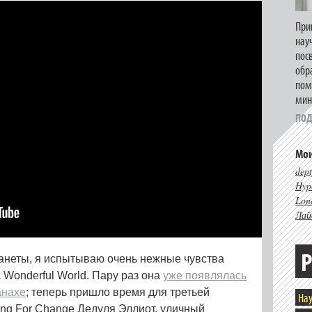
При
нау
пос
обр
пом
мин
ПОД
Мои
dept
Hype
Lon
Лай
Р
планеты, я испытываю очень нежные чувства
 Wonderful World. Пару раз она
уже появлялась
анахе
; теперь пришло время для третьей
Нау
ing For Change Дедуля Эллиот, уличный