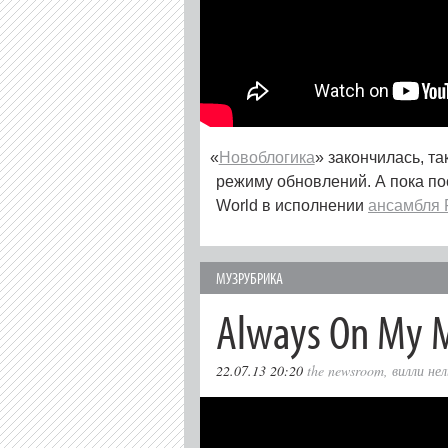
«
Новоблогика
» закончилась, т
режиму обновлений. А пока пос
World в исполнении
ансамбля 
МУЗРУБРИКА
Always On My 
22.07.13 20:20
the newsroom
,
вилли не