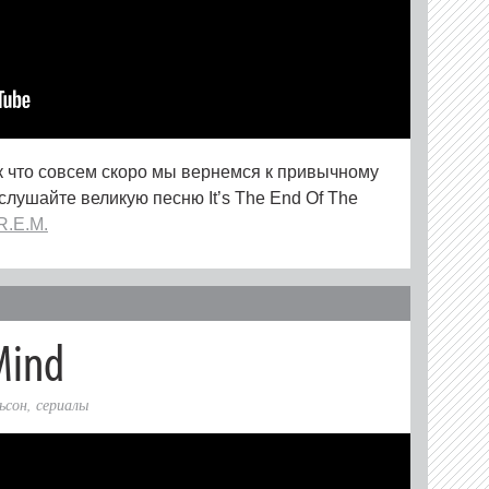
ак что совсем скоро мы вернемся к привычному
лушайте великую песню It’s The End Of The
R.E.M.
Mind
льсон
,
сериалы