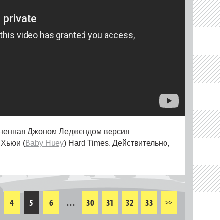
олненная Джоном Леджендом версия
 Хьюи (
Baby Huey
) Hard Times. Действительно,
4
5
6
…
30
31
32
33
>>