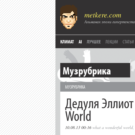
metkere.com
Альманах эпохи гипертекста
КЛИМАТ
AI
ЛУЧШЕЕ
ЛЕКЦИИ
СТАТЬИ
Музрубрика
МУЗРУБРИКА
Дедуля Эллиот 
World
10.08.13 00:16
what a wonderful world