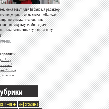
вет, меня зовут Илья Кабанов, я редактор
чно-популярного альманаха metkere.com,
вященного науке, технологиям,
азованию и культуре. Моя задача –
очь вам расширить кругозор за пару
ут.
РОБНЕЕ
 проекты:
ford.org
rtextual
don Current
флонг муки
убрики
ка и жизнь
Инфографика