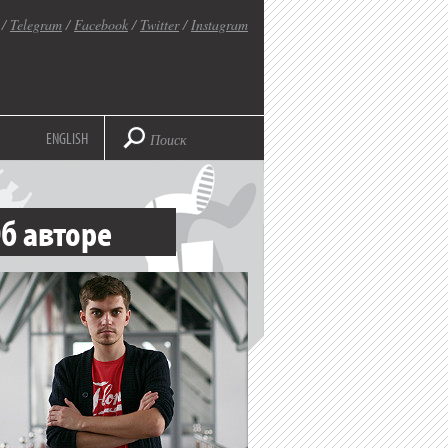
/
Telegram
/
Facebook
/
Twitter
/
Instagram
ENGLISH
б авторе