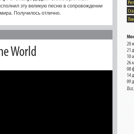
Ре
 исполнил эту великую песню в сопровождении
Ст
 мира. Получилось отлично.
Лин
Мои
20 
The World
21 
10 
26 
08 
14 
09 
Все