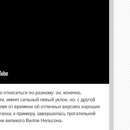
 относиться по-разному: он, конечно,
, имеет сильный левый уклон, но, с другой
емя от времени об отличных версиях хороших
езона, к примеру, завершилась трогательной
ии великого Вилли Нельсона.