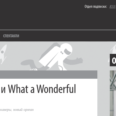
Отдел подписки:
RSS
СПЕКТАКЛИ
О
и What a Wonderful
,
каверы
,
новый орлеан