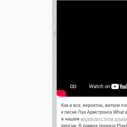
Как и все, вероятно, жители 
к песне Луи Армстронга What a
в нашем
малоизвестном альм
версии. В рамках проекта Play