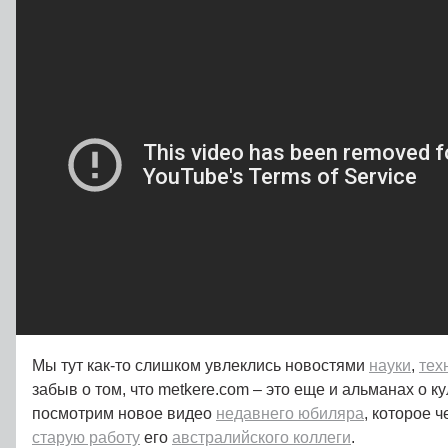
Мы тут как-то слишком увлеклись новостями
науки
,
тех
забыв о том, что metkere.com – это еще и альманах о ку
посмотрим новое видео
недавнего юбиляра
, которое 
старую работу
его
австралийского коллеги
.