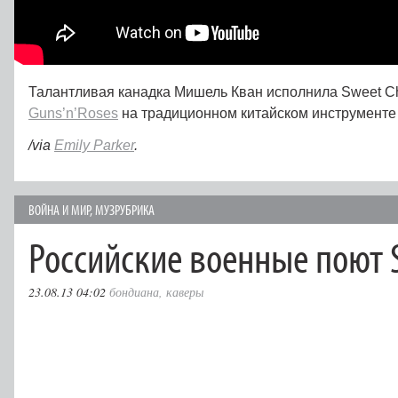
Талантливая канадка Мишель Кван исполнила Sweet Ch
Guns’n’Roses
на традиционном китайском инструменте 
/via
Emily Parker
.
ВОЙНА И МИР
,
МУЗРУБРИКА
Российские военные поют S
23.08.13 04:02
бондиана
,
каверы