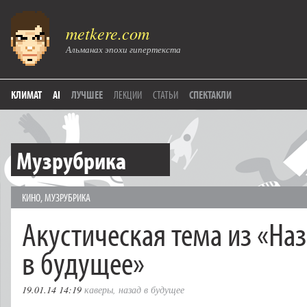
metkere.com
Альманах эпохи гипертекста
КЛИМАТ
AI
ЛУЧШЕЕ
ЛЕКЦИИ
СТАТЬИ
СПЕКТАКЛИ
Музрубрика
КИНО
,
МУЗРУБРИКА
Акустическая тема из «На
в будущее»
19.01.14 14:19
каверы
,
назад в будущее