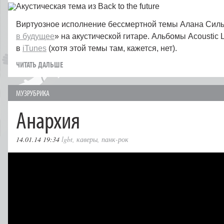
Виртуозное исполнение бессмертной темы Алана Силь
в будущее
» на акустической гитаре. Альбомы Acoustic 
в
iTunes
(хотя этой темы там, кажется, нет).
ЧИТАТЬ ДАЛЬШЕ
МУЗРУБРИКА
Анархия
14.01.14 19:34
lgbt
,
каверы
,
панк-рок