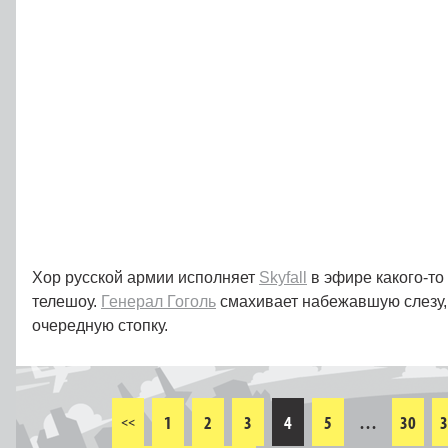
Хор русской армии исполняет
Skyfall
в эфире какого-то
телешоу.
Генерал Гоголь
смахивает набежавшую слезу,
очередную стопку.
1
2
3
4
5
…
30
3
<<