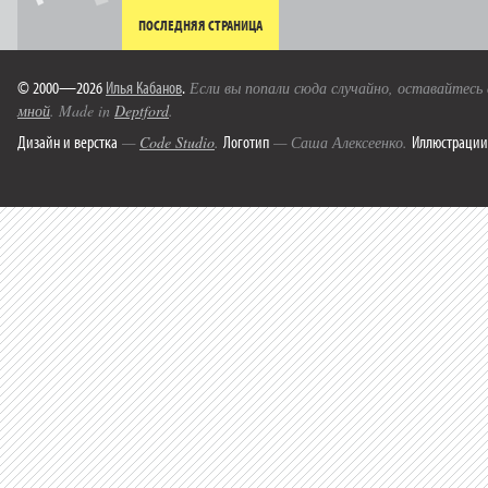
ПОСЛЕДНЯЯ СТРАНИЦА
© 2000—2026
Илья Кабанов
.
Если вы попали сюда случайно, оставайтесь
мной
. Made in
Deptford
.
Дизайн и верстка
Логотип
Иллюстрации
—
Code Studio
.
— Саша Алексеенко.