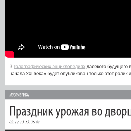
В
голографических энциклопедиях
далекого будущего в
начала
века» будет опубликован только этот ролик 
XXI
МУЗРУБРИКА
Праздник урожая во дворц
03.12.13 13:36
бг