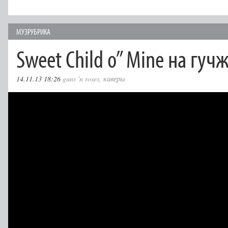
МУЗРУБРИКА
Sweet Child o” Mine на гуч
14.11.13 18:26
guns 'n roses
,
каверы