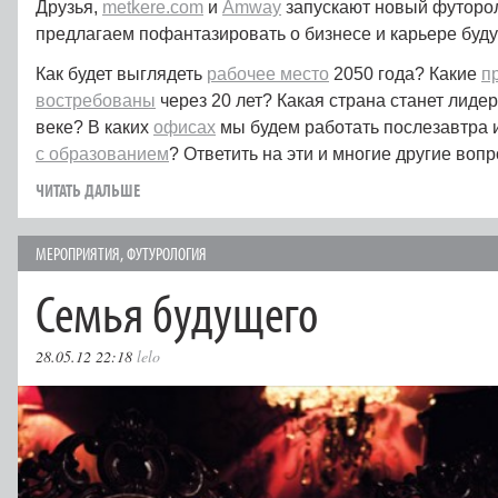
Друзья,
metkere.com
и
Amway
запускают новый футорол
предлагаем пофантазировать о бизнесе и карьере буд
Как будет выглядеть
рабочее место
2050 года? Какие
п
востребованы
через 20 лет? Какая страна станет лиде
веке? В каких
офисах
мы будем работать послезавтра 
с образованием
? Ответить на эти и многие другие воп
ЧИТАТЬ ДАЛЬШЕ
МЕРОПРИЯТИЯ
,
ФУТУРОЛОГИЯ
Семья будущего
28.05.12 22:18
lelo