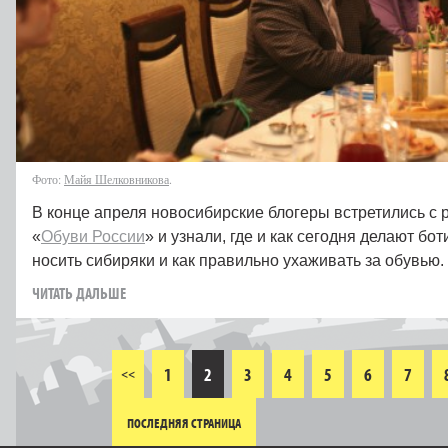
Фото:
Майя Шелковникова
.
В конце апреля новосибирские блогеры встретились с
«
Обуви России
» и узнали, где и как сегодня делают бо
носить сибиряки и как правильно ухаживать за обувью.
ЧИТАТЬ ДАЛЬШЕ
1
2
3
4
5
6
7
<<
ПОСЛЕДНЯЯ СТРАНИЦА