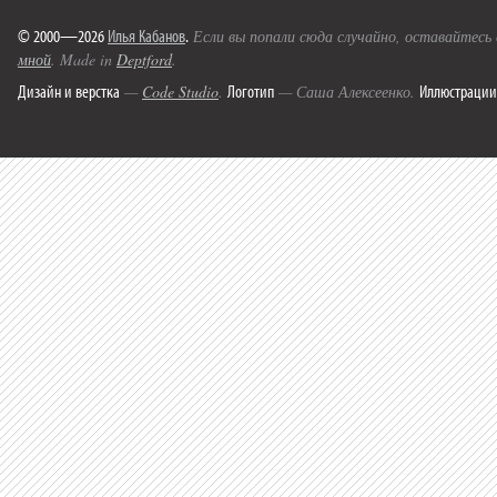
© 2000—2026
Илья Кабанов
.
Если вы попали сюда случайно, оставайтесь
мной
. Made in
Deptford
.
Дизайн и верстка
Логотип
Иллюстрации
—
Code Studio
.
— Саша Алексеенко.