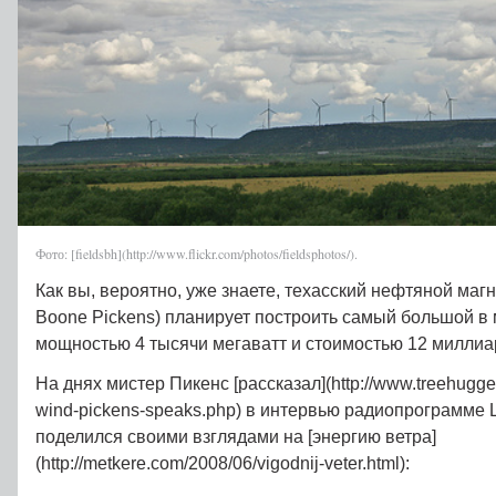
Фото: [fieldsbh](http://www.flickr.com/photos/fieldsphotos/).
Как вы, вероятно, уже знаете, техасский нефтяной магн
Boone Pickens) планирует построить самый большой в 
мощностью 4 тысячи мегаватт и стоимостью 12 миллиа
На днях мистер Пикенс [рассказал](http://www.treehugger
wind-pickens-speaks.php) в интервью радиопрограмме L
поделился своими взглядами на [энергию ветра]
(http://metkere.com/2008/06/vigodnij-veter.html):