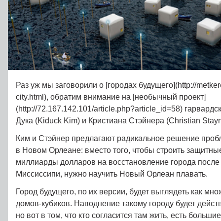
Раз уж мы заговорили о [городах будущего](http://metke
city.html), обратим внимание на [необычный проект]
(http://72.167.142.101/article.php?article_id=58) гарвард
Дука (Kiduck Kim) и Кристиана Стэйнера (Christian Stayn
Ким и Стэйнер предлагают радикальное решение про
в Новом Орлеане: вместо того, чтобы строить защитны
миллиарды долларов на восстановление города после
Миссиссипи, нужно научить Новый Орлеан плавать.
Город будущего, по их версии, будет выглядеть как мн
домов-кубиков. Наводнение такому городу будет дейст
но вот в том, что кто согласится там жить, есть больши