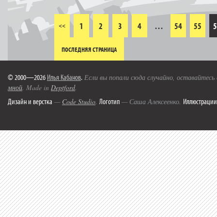
1
2
3
4
…
54
55
5
<<
ПОСЛЕДНЯЯ СТРАНИЦА
© 2000—2026
Илья Кабанов
.
Если вы попали сюда случайно, оставайтесь
мной
. Made in
Deptford
.
Дизайн и верстка
Логотип
Иллюстрации
—
Code Studio
.
— Саша Алексеенко.