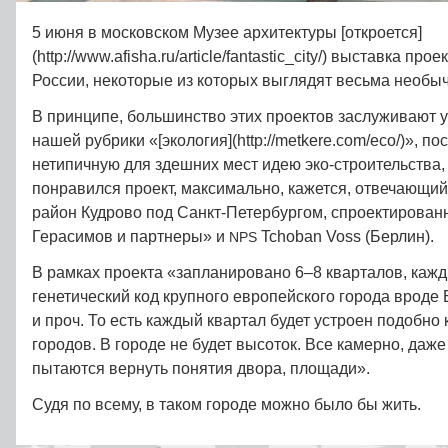
5 июня в московском Музее архитектуры [откроется]
(http://www.afisha.ru/article/fantastic_city/) выставка пр
России, некоторые из которых выглядят весьма необыч
В принципе, большинство этих проектов заслуживают 
нашей рубрики «[экология](http://metkere.com/eco/)», п
нетипичную для здешних мест идею эко-строительства,
понравился проект, максимально, кажется, отвечающий 
район Кудрово под Санкт-Петербургом, спроектирова
Герасимов и партнеры» и
Tchoban Voss (Берлин).
NPS
В рамках проекта «запланировано 6–8 кварталов, каж
генетический код крупного европейского города вроде
и проч. То есть каждый квартал будет устроен подобно
городов. В городе не будет высоток. Все камерно, даж
пытаются вернуть понятия двора, площади».
Судя по всему, в таком городе можно было бы жить.