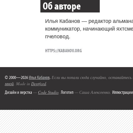
Об авторе
Илья Кабанов — редактор альмана
коммуникатор, начинающий яхтсме
пчеловод.
HTTPS://KABANOV.ORG
© 2000—2026
Илья Кабанов
.
Если вы попали сюда случайно, оставайтесь
мной
. Made in
Deptford
.
Дизайн и верстка
Логотип
Иллюстрации
—
Code Studio
.
— Саша Алексеенко.