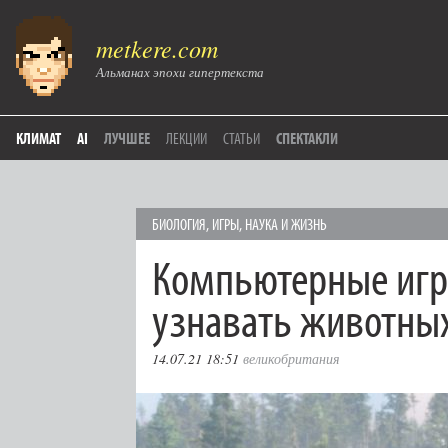
metkere.com
Альманах эпохи гипертекста
КЛИМАТ
AI
ЛУЧШЕЕ
ЛЕКЦИИ
СТАТЬИ
СПЕКТАКЛИ
БИОЛОГИЯ
,
ИГРЫ
,
НАУКА И ЖИЗНЬ
Компьютерные игр
узнавать животны
14.07.21 18:51
великобритания