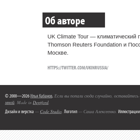
Об авторе
UK Climate Tour — климатический 
Thomson Reuters Foundation и Пос
Москве.
HTTPS://TWITTER.COM/UKINRUSSIA/
© 2000—2026
Илья Кабанов
.
Если вы попали сюда случайно, оставайтесь
мной
. Made in
Deptford
.
Дизайн и верстка
Логотип
Иллюстрации
—
Code Studio
.
— Саша Алексеенко.