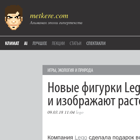
metkere.com
Альманах эпохи гипертекста
КЛИМАТ
AI
ЛУЧШЕЕ
ЛЕКЦИИ
СТАТЬИ
СПЕКТАКЛИ
ИГРЫ
,
ЭКОЛОГИЯ И ПРИРОДА
Новые фигурки Leg
и изображают раст
09.03.18 11:04
lego
Компания
Lego
сделала подарок вс