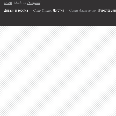
мной
. Made in
Deptford
.
Дизайн и верстка
Логотип
Иллюстрации
—
Code Studio
.
— Саша Алексеенко.