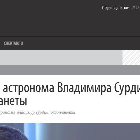
Отдел подписки:
RSS
СПЕКТАКЛИ
 астронома Владимира Сурд
анеты
трономы
,
владимир сурдин
,
экзопланеты