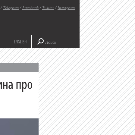
/
Telegram
/
Facebook
/
Twitter
/
Instagram
ENGLISH
ина про