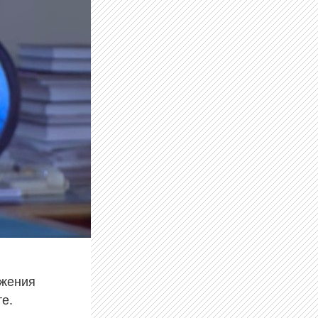
жения
те.