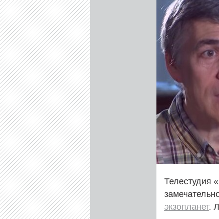
Телестудия «
замечательн
экзопланет
. 