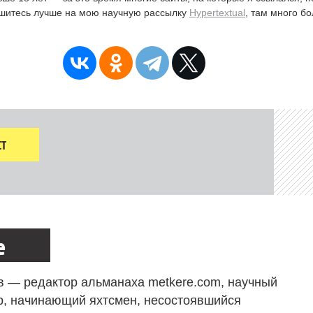
ишитесь лучше на мою научную рассылку
Hypertextual
, там много б
Т
е
в — редактор альманаха metkere.com, научный
р, начинающий яхтсмен, несостоявшийся