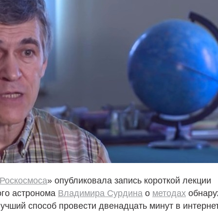
Роскосмоса
» опубликовала запись короткой лекции
ого астронома
Владимира Сурдина
о
методах
обнару
Лучший способ провести двенадцать минут в интерне