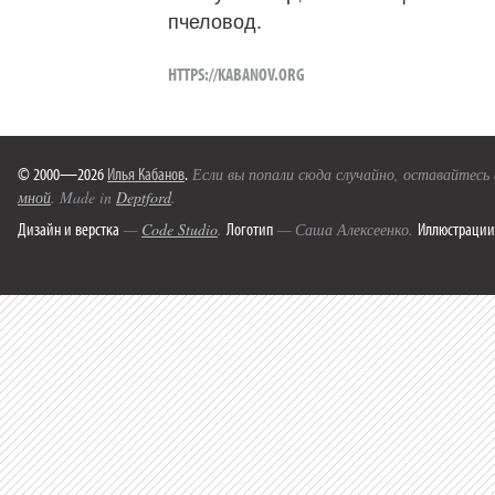
пчеловод.
HTTPS://KABANOV.ORG
© 2000—2026
Илья Кабанов
.
Если вы попали сюда случайно, оставайтесь
мной
. Made in
Deptford
.
Дизайн и верстка
Логотип
Иллюстрации
—
Code Studio
.
— Саша Алексеенко.