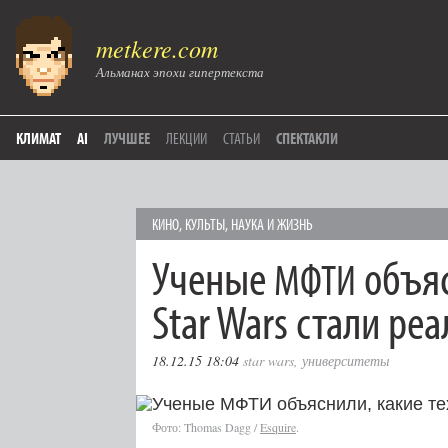
metkere.com
Альманах эпохи гипертекста
КЛИМАТ
AI
ЛУЧШЕЕ
ЛЕКЦИИ
СТАТЬИ
СПЕКТАКЛИ
КИНО
,
КУЛЬТЫ
,
НАУКА И ЖИЗНЬ
Ученые
объяс
МФТИ
Star Wars стали ре
18.12.15 18:04
star wars
,
университеты
Фото: Thomas Dagg /
Esquire
.