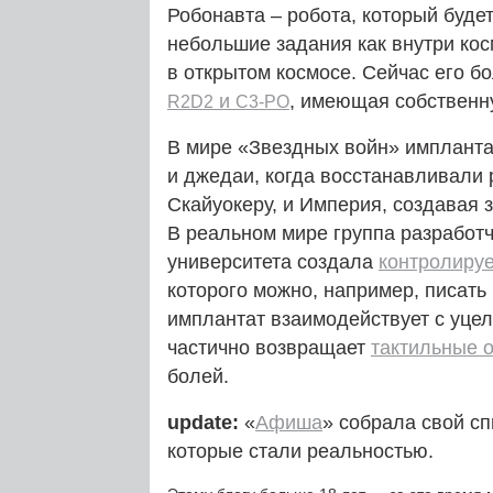
Робонавта – робота, который буде
небольшие задания как внутри косм
в открытом космосе. Сейчас его б
и
, имеющая собственну
R2D2
C3-PO
В мире «Звездных войн» импланта
и джедаи, когда восстанавливали 
Скайуокеру, и Империя, создавая
В реальном мире группа разработч
университета создала
контролиру
которого можно, например, писать
имплантат взаимодействует с уце
частично возвращает
тактильные 
болей.
update:
«
Афиша
» собрала свой сп
которые стали реальностью.