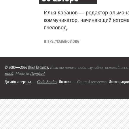
Илья Кабанов — редактор альмана
коммуникатор, начинающий яхтсме
пчеловод.
HTTPS://KABANOV.ORG
© 2000—2026
Илья Кабанов
.
Если вы попали сюда случайно, оставайтесь
мной
. Made in
Deptford
.
Дизайн и верстка
Логотип
Иллюстрации
—
Code Studio
.
— Саша Алексеенко.