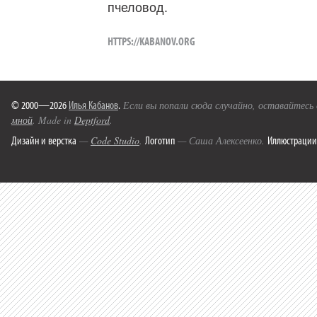
пчеловод.
HTTPS://KABANOV.ORG
© 2000—2026
Илья Кабанов
.
Если вы попали сюда случайно, оставайтесь
мной
. Made in
Deptford
.
Дизайн и верстка
Логотип
Иллюстрации
—
Code Studio
.
— Саша Алексеенко.