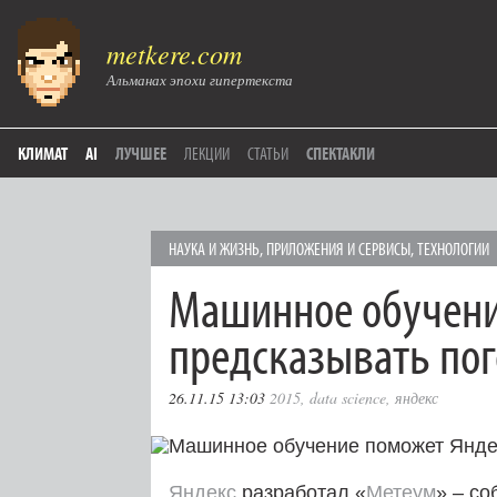
metkere.com
Альманах эпохи гипертекста
КЛИМАТ
AI
ЛУЧШЕЕ
ЛЕКЦИИ
СТАТЬИ
СПЕКТАКЛИ
НАУКА И ЖИЗНЬ
,
ПРИЛОЖЕНИЯ И СЕРВИСЫ
,
ТЕХНОЛОГИИ
Машинное обучени
предсказывать по
26.11.15 13:03
2015
,
data science
,
яндекс
Яндекс
разработал «
Метеум
» – с