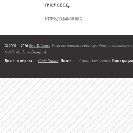
пчеловод.
HTTPS://KABANOV.ORG
© 2000—2026
Илья Кабанов
.
Если вы попали сюда случайно, оставайтесь
мной
. Made in
Deptford
.
Дизайн и верстка
Логотип
Иллюстрации
—
Code Studio
.
— Саша Алексеенко.