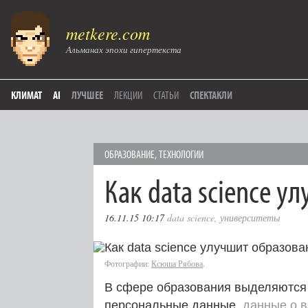
metkere.com
Альманах эпохи гипертекста
КЛИМАТ
AI
ЛУЧШЕЕ
ЛЕКЦИИ
СТАТЬИ
СПЕКТАКЛИ
ОБРАЗОВАНИЕ
,
ТЕХНОЛОГИИ
Как data science у
16.11.15 10:17
data science
,
университеты
Фотографии:
Ксюша Рябова
.
В сфере образования выделяются 
персональные данные,
данные о в