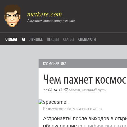
metkere.com
Альманах эпохи гипертекста
КЛИМАТ
AI
ЛУЧШЕЕ
ЛЕКЦИИ
СТАТЬИ
СПЕКТАКЛИ
КОСМОНАВТИКА
Чем пахнет космос
21.08.14 13:57
запахи
,
млечный путь
Иллюстрация:
.
BYRON
EGGENSCHWILER
Астронавты после выходов в откры
оборудование
специфически пахне