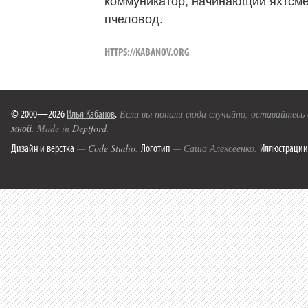
коммуникатор, начинающий яхтсме
пчеловод.
HTTPS://KABANOV.ORG
© 2000—2026
Илья Кабанов
.
Если вы попали сюда случайно, оставайтесь
мной
. Made in
Deptford
.
Дизайн и верстка
Логотип
Иллюстрации
—
Code Studio
.
— Саша Алексеенко.