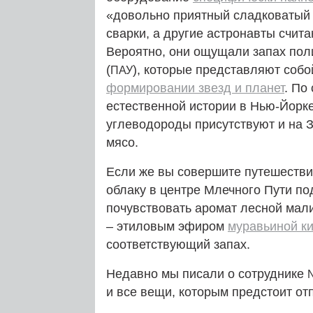
«довольно приятный сладковатый 
сварки, а другие астронавты счита
Вероятно, они ощущали запах пол
(
), которые представляют соб
ПАУ
формировании звезд и планет
. По
естественной истории в Нью-Йор
углеводороды присутствуют и на З
мясо.
Если же вы совершите путешествие
облаку в центре Млечного Пути п
почувствовать аромат лесной мал
– этиловым эфиром
муравьиной к
соответствующий запах.
Недавно мы писали о сотруднике
и все вещи, которым предстоит отп