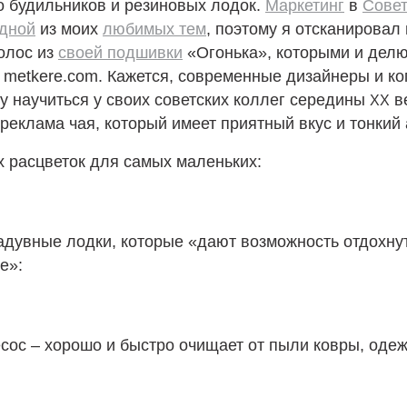
о будильников и резиновых лодок.
Маркетинг
в
Сове
дной
из моих
любимых тем
, поэтому я отсканировал
олос из
своей подшивки
«Огонька», которыми и делю
 metkere.com. Кажется, современные дизайнеры и к
у научиться у своих советских коллег середины
в
XX
 реклама чая, который имеет приятный вкус и тонкий
 расцветок для самых маленьких:
дувные лодки, которые «дают возможность отдохнут
ье»:
ос – хорошо и быстро очищает от пыли ковры, одеж