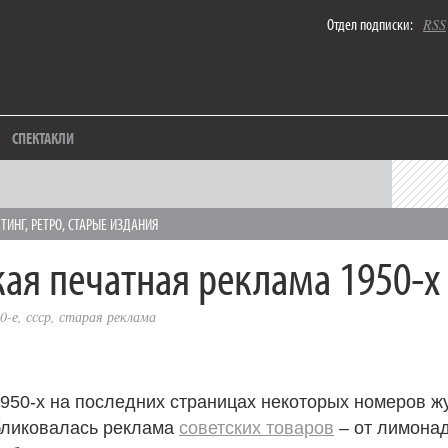
Отдел подписки:
RSS
СПЕКТАКЛИ
ТИНГ
,
РЕТРО
,
СТАРЫЕ ИЗДАНИЯ
кая печатная реклама 1950‑х
0-е
,
ссср
,
старая реклама
950‑х на последних страницах некоторых номеров ж
бликовалась реклама
советских товаров
– от лимонад