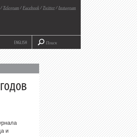
/
Telegram
/
Facebook
/
Twitter
/
Instagram
ENGLISH
 годов
урнала
а и