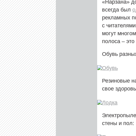
«Нарзана» д
всегда был
о
рекламных п
с читателями
могут многом
полоса – это
Обувь разных
Резиновые на
свое здоров
Электропылес
стены и пол: