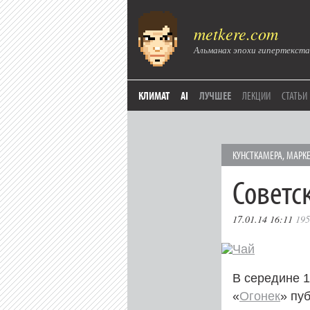
metkere.com
Альманах эпохи гипертекста
КЛИМАТ
AI
ЛУЧШЕЕ
ЛЕКЦИИ
СТАТЬИ
КУНСТКАМЕРА
,
МАРКЕ
Советс
17.01.14 16:11
195
В середине 1
«
Огонек
» пу