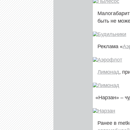
Малогабарит
быть не може
Реклама «
Аэ
Лимонад
, п
«
Нарзан» – чу
Ранее в metk