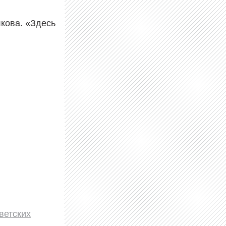
кова. «Здесь
ветских