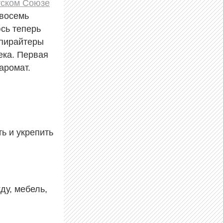
тском Союзе
 восемь
сь теперь
опирайтеры
ека. Первая
 аромат.
ь и укрепить
ду, мебель,