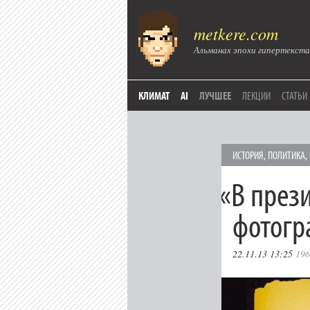
metkere.com
Альманах эпохи гипертекста
КЛИМАТ
AI
ЛУЧШЕЕ
ЛЕКЦИИ
СТАТЬИ
ИСТОРИЯ
,
ПОЛИТИКА
,
«
В през
фотогр
22.11.13 13:25
196