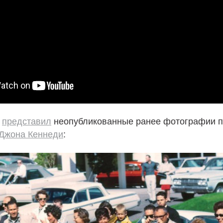
e
представил
неопубликованные ранее фотографии 
Джона Кеннеди
: