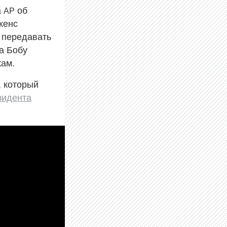
а
об
AP
женс
 передавать
а Бобу
кам.
, который
зидента