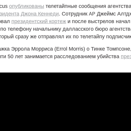
ocus
опубликованы
телетайпные сообщения агентств
зидента
Джона Кеннеди
. Сотрудник
Джеймс Алтд
AP
овал
президентский кортеж
и после выстрелов начал
по телефону начальнику далласского бюро агентств
торый сразу же отправлял их по телетайпу подписчи
жка Эррола Морриса (Errol Morris) о Тинке Томпсоне
чти 50 лет занимается расследованием убийства
пре