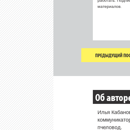
работать. Подп
материалов.
ПРЕДЫДУЩИЙ ПОС
Об автор
Илья Кабано
коммуникато
пчеловод.