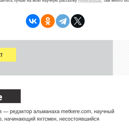
ишитесь лучше на мою научную рассылку
Hypertextual
, там много б
Т
е
в — редактор альманаха metkere.com, научный
р, начинающий яхтсмен, несостоявшийся