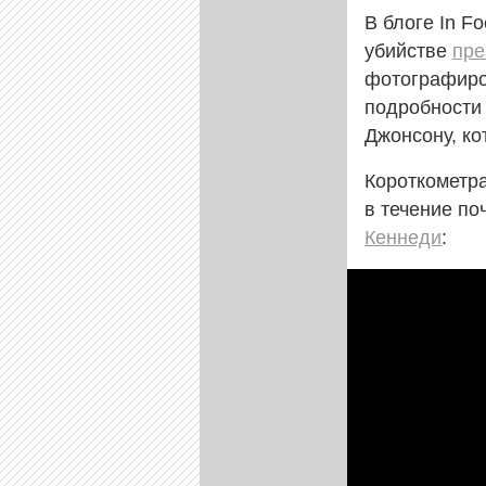
В блоге In F
убийстве
пре
фотографир
подробности 
Джонсону, ко
Короткометра
в течение по
Кеннеди
: