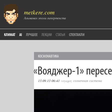
metkere.com
Альманах эпохи гипертекста
КЛИМАТ
AI
ЛУЧШЕЕ
ЛЕКЦИИ
СТАТЬИ
СПЕКТАКЛИ
КОСМОНАВТИКА
«
Вояджер‑1» пересе
13.09.13 06:41
voyager
,
солнечная система