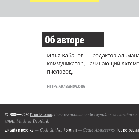
Об авторе
Илья Кабанов — редактор альмана
коммуникатор, начинающий яхтсме
пчеловод.
HTTPS://KABANOV.ORG
© 2000—2026
Илья Кабанов
.
Если вы попали сюда случайно, оставайтесь
мной
. Made in
Deptford
.
Дизайн и верстка
Логотип
Иллюстрации
—
Code Studio
.
— Саша Алексеенко.