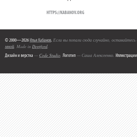
HTTPS://KABANOV.ORG
© 2000—2026
Илья Кабанов
.
Если вы попали сюда случайно, оставайтесь
мной
. Made in
Deptford
.
Дизайн и верстка
Логотип
Иллюстрации
—
Code Studio
.
— Саша Алексеенко.