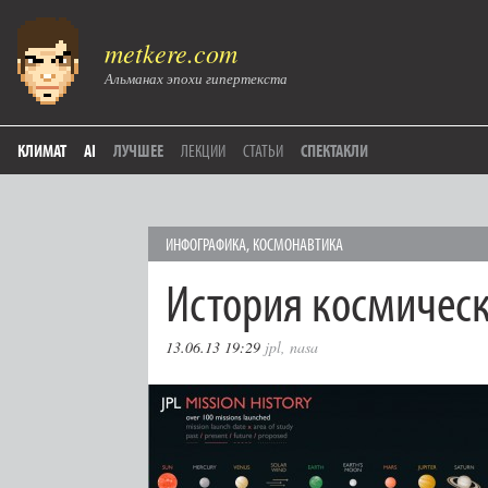
metkere.com
Альманах эпохи гипертекста
КЛИМАТ
AI
ЛУЧШЕЕ
ЛЕКЦИИ
СТАТЬИ
СПЕКТАКЛИ
ИНФОГРАФИКА
,
КОСМОНАВТИКА
История космичес
13.06.13 19:29
jpl
,
nasa