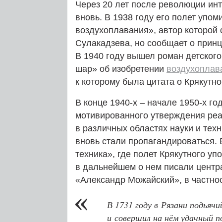
Через 20 лет после революции инт
вновь. В 1938 году его полет упом
воздухоплавания», автор которой 
Сулакадзева, но сообщает о принц
В 1940 году вышел роман детског
шар» об изобретении
воздухоплав
к которому была цитата о Крякутно
В конце 1940‑х – начале 1950‑х го
мотивированного утверждения реа
в различных областях науки и тех
вновь стали пропагандироваться.
техника», где полет Крякутного уп
в дальнейшем о нем писали центр
«Александр Можайский», в частнос
В 1731 году в Рязани подья
и совершил на нём удачный по