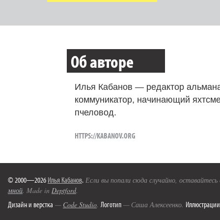
Об авторе
Илья Кабанов — редактор альмана
коммуникатор, начинающий яхтсме
пчеловод.
HTTPS://KABANOV.ORG
© 2000—2026
Илья Кабанов
.
Если вы попали сюда случайно, оставайтесь
мной
. Made in
Deptford
.
Дизайн и верстка
Логотип
Иллюстрации
—
Code Studio
.
— Саша Алексеенко.