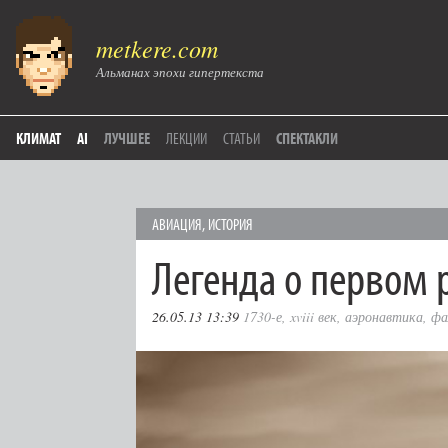
metkere.com
Альманах эпохи гипертекста
КЛИМАТ
AI
ЛУЧШЕЕ
ЛЕКЦИИ
СТАТЬИ
СПЕКТАКЛИ
АВИАЦИЯ
,
ИСТОРИЯ
Легенда о первом 
26.05.13 13:39
1730-е
,
xviii век
,
аэронавтика
,
фа