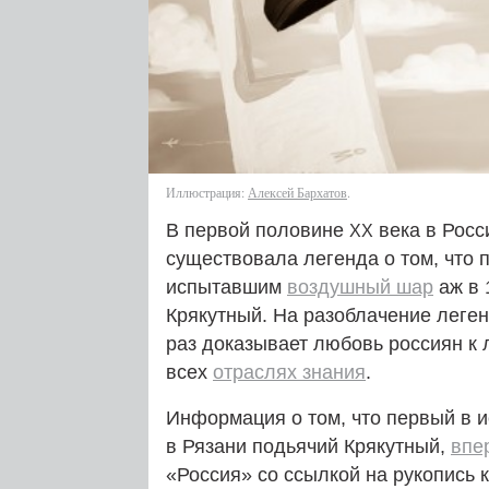
Иллюстрация:
Алексей Бархатов
.
В первой половине
века в Росс
XX
существовала легенда о том, что
испытавшим
воздушный шар
аж в 
Крякутный. На разоблачение леген
раз доказывает любовь россиян к 
всех
отраслях знания
.
Информация о том, что первый в 
в Рязани подьячий Крякутный,
впе
«Россия» со ссылкой на рукопись