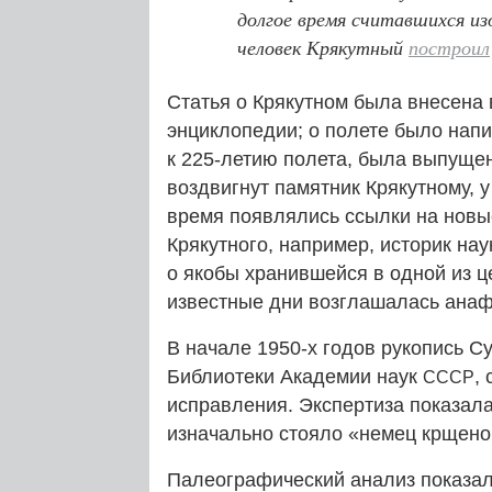
долгое время считавшихся и
человек Крякутный
построил
Статья о Крякутном была внесена 
энциклопедии; о полете было напи
к 225-летию полета, была выпущен
воздвигнут памятник Крякутному, у
время появлялись ссылки на новы
Крякутного, например, историк нау
о якобы хранившейся в одной из ц
известные дни возглашалась анаф
В начале 1950‑х годов рукопись С
Библиотеки Академии наук
,
СССР
исправления. Экспертиза показала
изначально стояло «немец крщено
Палеографический анализ показал