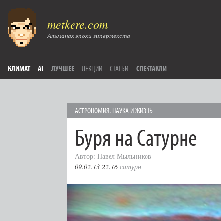
metkere.com
Альманах эпохи гипертекста
КЛИМАТ
AI
ЛУЧШЕЕ
ЛЕКЦИИ
СТАТЬИ
СПЕКТАКЛИ
АСТРОНОМИЯ
,
НАУКА И ЖИЗНЬ
Буря на Сатурне
Автор: Павел Мыльников
09.02.13 22:16
сатурн