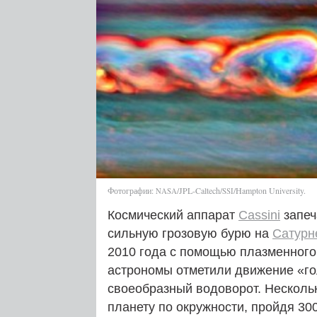
Фотографии:
/JPL-Caltech/
/Hampton University.
NASA
SSI
Космический аппарат
Cassini
запеч
сильную грозовую бурю на
Сатурн
2010 года с помощью плазменного
астрономы отметили движение «го
своеобразный водоворот. Несколь
планету по окружности, пройдя 30