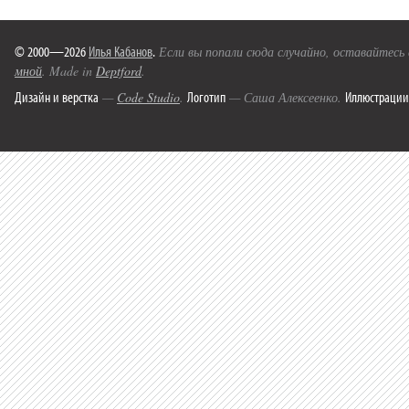
© 2000—2026
Илья Кабанов
.
Если вы попали сюда случайно, оставайтесь
мной
. Made in
Deptford
.
Дизайн и верстка
Логотип
Иллюстрации
—
Code Studio
.
— Саша Алексеенко.