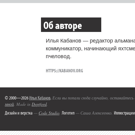
Об авторе
Илья Кабанов — редактор альмана
коммуникатор, начинающий яхтсме
пчеловод.
HTTPS://KABANOV.ORG
© 2000—2026
Илья Кабанов
.
Если вы попали сюда случайно, оставайтесь
мной
. Made in
Deptford
.
Дизайн и верстка
Логотип
Иллюстрации
—
Code Studio
.
— Саша Алексеенко.