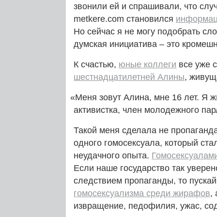
звонили ей и спрашивали, что слу
metkere.com становился
информац
Но сейчас я не могу подобрать сл
думская инициатива – это кромеш
К счастью,
юные коллеги
все уже 
шестнадцатилетней Алины
, живущ
«
Меня зовут Алина, мне 16 лет. Я 
активистка, член молодежного пар
Такой меня сделала не пропаганда
одного гомосексуала, который ста
неудачного опыта.
Гомосексуалам
Если наше государство так уверен
следствием пропаганды, то пускай
гомосексуализма среди жирафов
,
извращение, педофилия, ужас, со