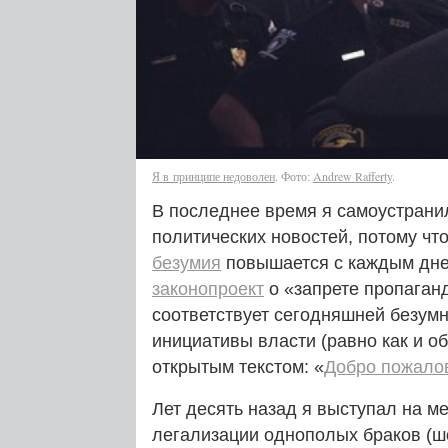
Я в принципе недоволен
. Фото:
Andrew Rafferty
.
В последнее время я самоустрани
политических новостей, потому чт
безумия
повышается с каждым днем
законопроект
о «запрете пропаган
соответствует сегодняшней безумно
инициативы власти (равно как и о
открытым текстом: «
Добро пожалов
Лет десять назад я выступал на м
легализации однополых браков (