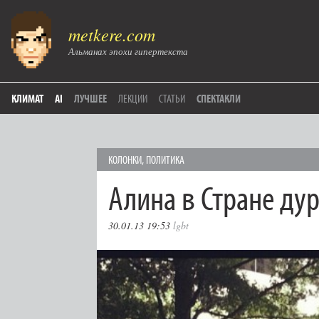
metkere.com
Альманах эпохи гипертекста
КЛИМАТ
AI
ЛУЧШЕЕ
ЛЕКЦИИ
СТАТЬИ
СПЕКТАКЛИ
КОЛОНКИ
,
ПОЛИТИКА
Алина в Стране ду
30.01.13 19:53
lgbt