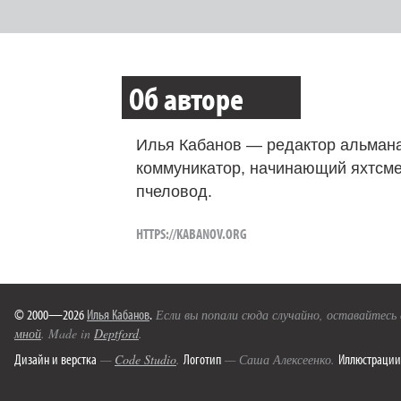
Об авторе
Илья Кабанов — редактор альмана
коммуникатор, начинающий яхтсме
пчеловод.
HTTPS://KABANOV.ORG
© 2000—2026
Илья Кабанов
.
Если вы попали сюда случайно, оставайтесь
мной
. Made in
Deptford
.
Дизайн и верстка
Логотип
Иллюстрации
—
Code Studio
.
— Саша Алексеенко.