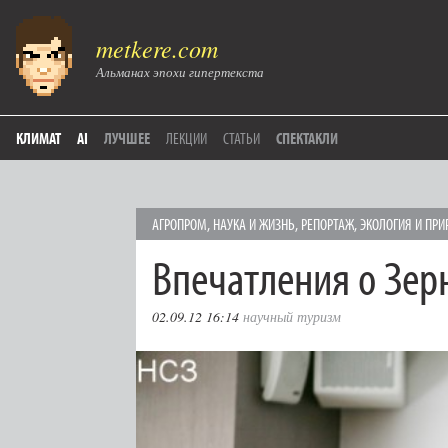
metkere.com
Альманах эпохи гипертекста
КЛИМАТ
AI
ЛУЧШЕЕ
ЛЕКЦИИ
СТАТЬИ
СПЕКТАКЛИ
АГРОПРОМ
,
НАУКА И ЖИЗНЬ
,
РЕПОРТАЖ
,
ЭКОЛОГИЯ И ПРИ
Впечатления о Зе
02.09.12 16:14
научный туризм