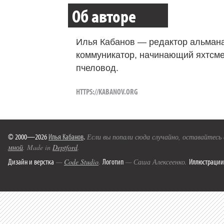
Об авторе
Илья Кабанов — редактор альмана
коммуникатор, начинающий яхтсме
пчеловод.
HTTPS://KABANOV.ORG
© 2000—2026
Илья Кабанов
.
Если вы попали сюда случайно, оставайтесь
мной
. Made in
Deptford
.
Дизайн и верстка
Логотип
Иллюстрации
—
Code Studio
.
— Саша Алексеенко.