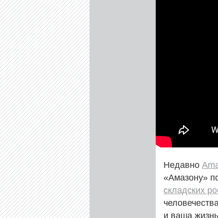
Недавно
Ama
«Амазону» по
складских ро
человечества
и ваша жизнь