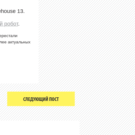
ehouse 13.
й робот
.
перестали
олее актуальных
СЛЕДУЮЩИЙ ПОСТ