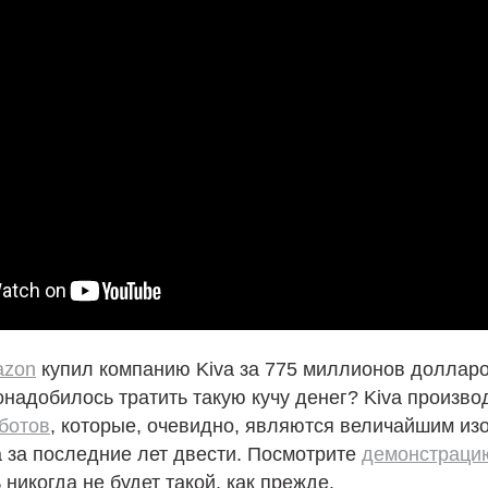
zon
купил компанию Kiva за 775 миллионов долларо
надобилось тратить такую кучу денег? Kiva произво
ботов
, которые, очевидно, являются величайшим из
 за последние лет двести. Посмотрите
демонстраци
 никогда не будет такой, как прежде.