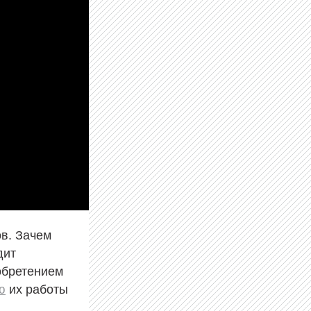
в. Зачем
дит
обретением
ю
их работы